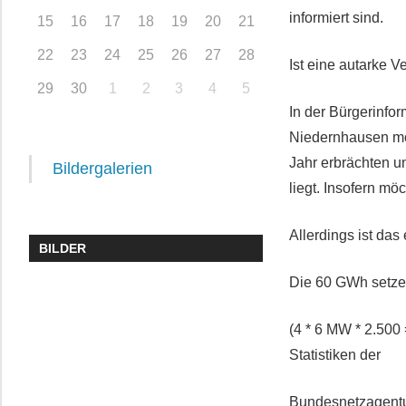
informiert sind.
15
16
17
18
19
20
21
22
23
24
25
26
27
28
Ist eine autarke 
29
30
1
2
3
4
5
In der Bürgerinfo
Niedernhausen mög
Jahr erbrächten u
Bildergalerien
liegt. Insofern mö
Allerdings ist da
BILDER
Die 60 GWh setzen
(4 * 6 MW * 2.500
Statistiken der
Bundesnetzagentu