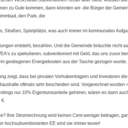
nen zu Gute kommen, dann könnten wir- die Bürger der Gemei
mmbad, den Park, die
tas, Straßen, Spielplätze, was auch immer im kommunalen Aufg
tungen entsteht, bezahlen. Und die Gemeinde bräuchte nicht auf
’s zu spekulieren, subventioniert mit Geld, das uns zuvor bere
m gestiegenen Energiekosten aus der Tasche gezogen wurde.
ng zeigt, dass bei privaten Vorhabenträgern und Investoren die 
ushalte oftmals sehr bescheiden sind. Vorgerechnet wurden >
erdings nur 10% Eigentumsanteile gehören, wären es dann auc
 €.
ile? Ihre Stromrechnung wird keinen Cent weniger betragen, gan
r hochsubventionierten EE wird sie immer teurer!