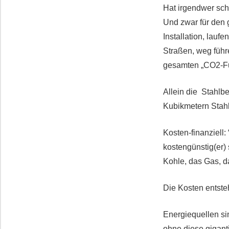
Hat irgendwer sch
Und zwar für den 
Installation, lauf
Straßen, weg führe
gesamten „CO2-F
Allein die Stahlb
Kubikmetern Stah
Kosten-finanziell
kostengünstig(er)
Kohle, das Gas, d
Die Kosten entste
Energiequellen s
ohne diese gigant