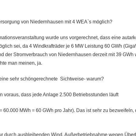
Versorgung von Niedernhausen mit 4 WEA`s möglich?
rmationsveranstaltung wurde uns vorgerechnet, dass eine autar
lich sei, da 4 Windkrafträder je 6 MW Leistung 60 GWh (Giga
nd der Stromverbrauch von Niedernhausen derzeit mit 39 GWh 
chte man meinen, ja.
s eine sehr schöngerechnete Sichtweise- warum?
 voraus, dass jede Anlage 2.500 Betriebsstunden läuft
 = 60.000 MWh = 60 GWh pro Jahr). Das ist sehr zu bezweifeln, 
r durch ausbleibenden Wind, Außerbetriebnahme wegen Überk