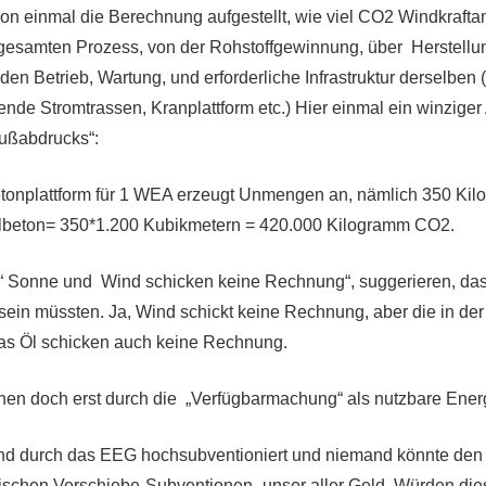
on einmal die Berechnung aufgestellt, wie viel CO2 Windkrafta
gesamten Prozess, von der Rohstoffgewinnung, über Herstellun
enden Betrieb, Wartung, und erforderliche Infrastruktur derselben
nde Stromtrassen, Kranplattform etc.) Hier einmal ein winziger 
ußabdrucks“:
etonplattform für 1 WEA erzeugt Unmengen an, nämlich 350 Ki
lbeton= 350*1.200 Kubikmetern = 420.000 Kilogramm CO2.
: “ Sonne und Wind schicken keine Rechnung“, suggerieren, d
 sein müssten. Ja, Wind schickt keine Rechnung, aber die in de
as Öl schicken auch keine Rechnung.
hen doch erst durch die „Verfügbarmachung“ als nutzbare Ener
ind durch das EEG hochsubventioniert und niemand könnte den
ischen Verschiebe-Subventionen- unser aller Geld. Würden di