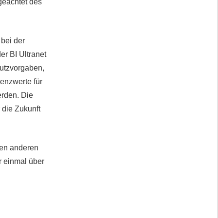
geachtet des
 bei der
r BI Ultranet
hutzvorgaben,
enzwerte für
erden. Die
 die Zukunft
len anderen
r einmal über