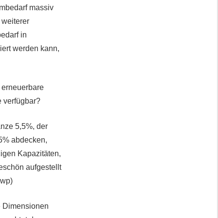
ombedarf massiv
 weiterer
edarf in
iert werden kann,
h erneuerbare
e verfügbar?
anze 5,5%, der
,5% abdecken,
zigen Kapazitäten,
eschön aufgestellt
jwp)
ie Dimensionen