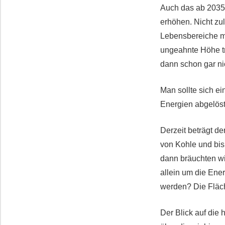
Auch das ab 2035
erhöhen. Nicht zu
Lebensbereiche mu
ungeahnte Höhe tr
dann schon gar nic
Man sollte sich e
Energien abgelöst
Derzeit beträgt d
von Kohle und bi
dann bräuchten wi
allein um die Ene
werden? Die Fläch
Der Blick auf di