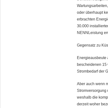
Wartungsarbeiten
oder überhaupt kei
erbrachten Energie
30.000 installier
NENNLeistung erw
Gegensatz zu Küst
Energieausbeute a
bescheidenen 15 G
Strombedarf der 
Aber auch wenn m
Stromversorgung m
weshalb die kompl
derzeit woher be