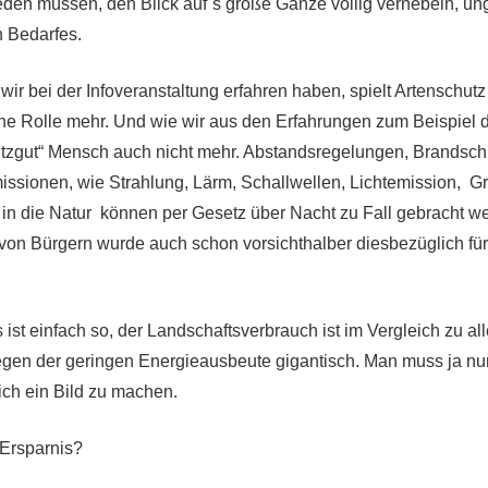
 reden müssen, den Blick auf´s große Ganze völlig vernebeln, un
 Bedarfes.
ir bei der Infoveranstaltung erfahren haben, spielt Artenschutz
 Rolle mehr. Und wie wir aus den Erfahrungen zum Beispiel de
utzgut“ Mensch auch nicht mehr. Abstandsregelungen, Brandsc
issionen, wie Strahlung, Lärm, Schallwellen, Lichtemission, Gr
n in die Natur können per Gesetz über Nacht zu Fall gebracht w
von Bürgern wurde auch schon vorsichthalber diesbezüglich für
ist einfach so, der Landschaftsverbrauch ist im Vergleich zu al
gen der geringen Energieausbeute gigantisch. Man muss ja nu
ich ein Bild zu machen.
Ersparnis?