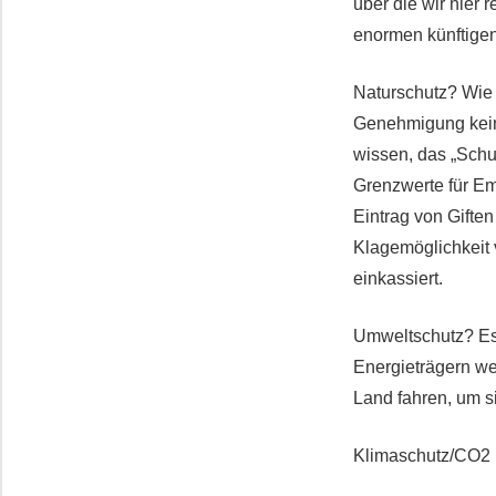
über die wir hier
enormen künftigen
Naturschutz? Wie w
Genehmigung keine
wissen, das „Sch
Grenzwerte für Em
Eintrag von Gifte
Klagemöglichkeit 
einkassiert.
Umweltschutz? Es 
Energieträgern we
Land fahren, um s
Klimaschutz/CO2 