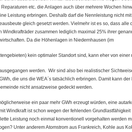
, Reparaturen etc. die Anlagen auch über mehrere Wochen hin
ne Leistung erbringen. Deshalb darf die Nennleistung nicht mit 
ausbeute gleich gesetzt werden. Vielmehr ist es so, dass alle 
ten Windkrafträder zusammen lediglich maximal 25% ihrer genan
irtschaften. Da die Höhenlagen in Niedernhausen (im
engebieten) kein optimaler Standort sind, kann eher von einer
usgegangen werden. Wir sind also bei realistischer Sichtweise
Wh, die uns die WEA´s tatsächlich erbringen. Damit kann der 
Gemeinde nicht ansatzweise gedeckt werden.
öglicherweise ein paar mehr GWh erzeugt würden, eine autark
it Windkraft ist schon wegen der fehlenden Grundlastfähigkeit 
ette Leistung noch einmal konventionell vorgehalten werden m
zogen? Unter anderem Atomstrom aus Frankreich, Kohle aus Ko