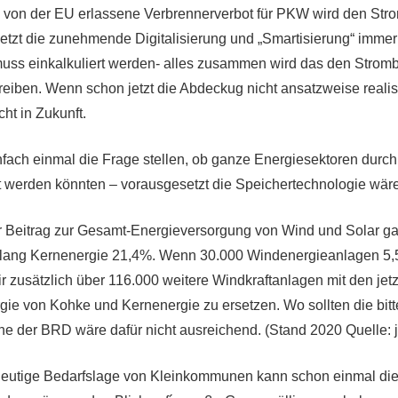
 von der EU erlassene Verbrennerverbot für PKW wird den Str
letzt die zunehmende Digitalisierung und „Smartisierung“ immer
ss einkalkuliert werden- alles zusammen wird das den Stromb
eiben. Wenn schon jetzt die Abdeckug nicht ansatzweise realis
ht in Zukunft.
infach einmal die Frage stellen, ob ganze Energiesektoren durc
 werden könnten – vorausgesetzt die Speichertechnologie wär
er Beitrag zur Gesamt-Energieversorgung von Wind und Solar g
slang Kernenergie 21,4%. Wenn 30.000 Windenergieanlagen 5
r zusätzlich über 116.000 weitere Windkraftanlagen mit den jet
rgie von Kohke und Kernenergie zu ersetzen. Wo sollten die bitt
e der BRD wäre dafür nicht ausreichend. (Stand 2020 Quelle: 
e heutige Bedarfslage von Kleinkommunen kann schon einmal d