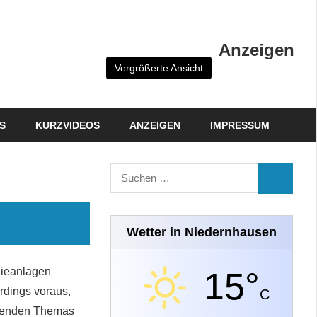
Anzeigen
Vergrößerte Ansicht
S
KURZVIDEOS
ANZEIGEN
IMPRESSUM
Suchen
SUCHEN
nach:
Wetter in Niedernhausen
gieanlagen
15°
erdings voraus,
C
effenden Themas