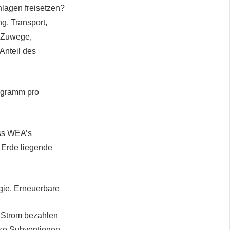
nlagen freisetzen?
g, Transport,
 (Zuwege,
Anteil des
logramm pro
ass WEA’s
r Erde liegende
gie. Erneuerbare
 Strom bezahlen
ese Subventionen