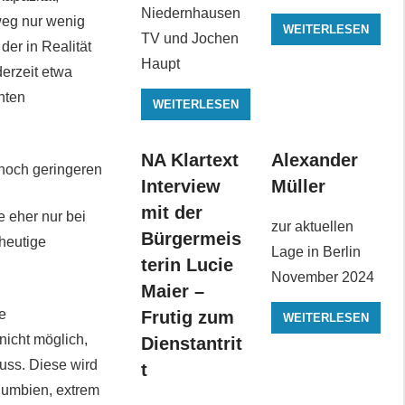
Niedernhausen
weg nur wenig
WEITERLESEN
TV und Jochen
der in Realität
Haupt
derzeit etwa
nten
WEITERLESEN
NA Klartext
Alexander
 noch geringeren
Interview
Müller
mit der
 eher nur bei
zur aktuellen
Bürgermeis
heutige
Lage in Berlin
terin Lucie
November 2024
Maier –
e
Frutig zum
WEITERLESEN
nicht möglich,
Dienstantrit
uss. Diese wird
t
lumbien, extrem