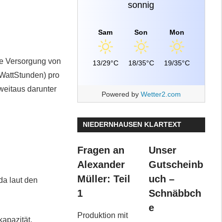
sonnig
Sam
Son
Mon
ke Versorgung von
13/29°C
18/35°C
19/35°C
WattStunden) pro
weitaus darunter
Powered by
Wetter2.com
NIEDERNHAUSEN KLARTEXT
Fragen an
Unser
Alexander
Gutscheinb
Müller: Teil
uch –
da laut den
1
Schnäbbch
e
Produktion mit
apazität,