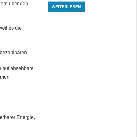
kern über den
WEITERLESEN
eil es die
d bezahlbaren
n auf absehbare
samen
erbarer Energie,