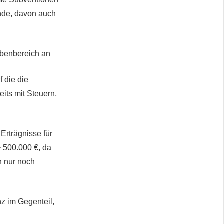
nde, davon auch
abenbereich an
 die die
its mit Steuern,
Erträgnisse für
 500.000 €, da
h nur noch
z im Gegenteil,