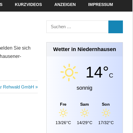
S
KURZVIDEOS
ANZEIGEN
IMPRESSUM
Suchen
SUCHEN
nach:
melden Sie sich
Wetter in Niedernhausen
nhausener-
14°
C
ar Rehwald GmbH
sonnig
Fre
Sam
Son
13/26°C
14/29°C
17/32°C