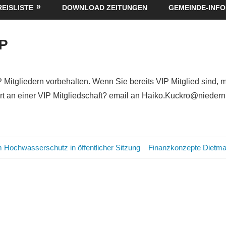
REISLISTE
DOWNLOAD ZEITUNGEN
GEMEINDE-INFO
P
P Mitgliedern vorbehalten. Wenn Sie bereits VIP Mitglied sind, 
siert an einer VIP Mitgliedschaft? email an Haiko.Kuckro@nieder
avigation
Nächster
 Hochwasserschutz in öffentlicher Sitzung
Finanzkonzepte Dietm
Beitrag: