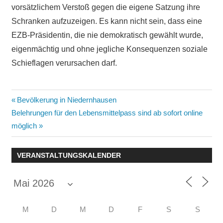
vorsätzlichem Verstoß gegen die eigene Satzung ihre
Schranken aufzuzeigen. Es kann nicht sein, dass eine
EZB-Präsidentin, die nie demokratisch gewählt wurde,
eigenmächtig und ohne jegliche Konsequenzen soziale
Schieflagen verursachen darf.
Beitragsnavigation
Vorheriger
Bevölkerung in Niedernhausen
Nächster
Beitrag:
Belehrungen für den Lebensmittelpass sind ab sofort online
Beitrag:
möglich
VERANSTALTUNGSKALENDER
M
D
M
D
F
S
S