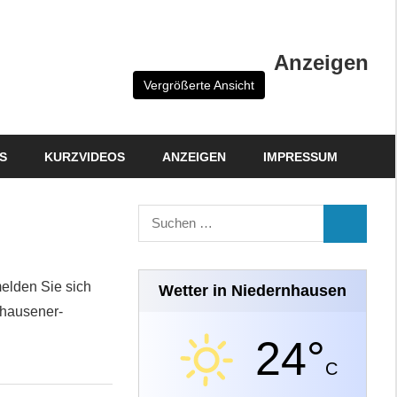
Anzeigen
Vergrößerte Ansicht
S
KURZVIDEOS
ANZEIGEN
IMPRESSUM
Suchen
SUCHEN
nach:
melden Sie sich
Wetter in Niedernhausen
nhausener-
24°
C