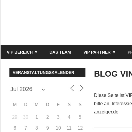
Zum
Inhalt
springen
HK
Verlag
–
kuckro
Media
VIP BEREICH
DAS TEAM
VIP PARTNER
P
BLOG VI
VERANSTALTUNGSKALENDER
Diese Seite ist VI
bitte an. Interes
M
D
M
D
F
S
S
anzeiger.de
29
30
1
2
3
4
5
6
7
8
9
10
11
12