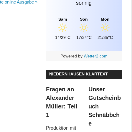
te online Ausgabe
sonnig
Sam
Son
Mon
14/29°C
17/34°C
21/35°C
Powered by
Wetter2.com
NIEDERNHAUSEN KLARTEXT
Fragen an
Unser
Alexander
Gutscheinb
Müller: Teil
uch –
1
Schnäbbch
e
Produktion mit