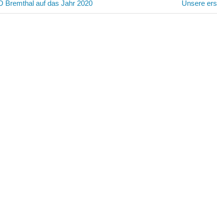
avigation
Nächster
D Bremthal auf das Jahr 2020
Unsere ers
Beitrag: