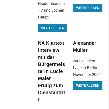
Niedernhausen
WEITERLESEN
TV und Jochen
Haupt
WEITERLESEN
NA Klartext
Alexander
Interview
Müller
mit der
zur aktuellen
Bürgermeis
Lage in Berlin
terin Lucie
November 2024
Maier –
Frutig zum
WEITERLESEN
Dienstantrit
t