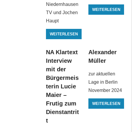
Niedernhausen
WEITERLESEN
TV und Jochen
Haupt
WEITERLESEN
NA Klartext
Alexander
Interview
Müller
mit der
zur aktuellen
Bürgermeis
Lage in Berlin
terin Lucie
November 2024
Maier –
Frutig zum
WEITERLESEN
Dienstantrit
t