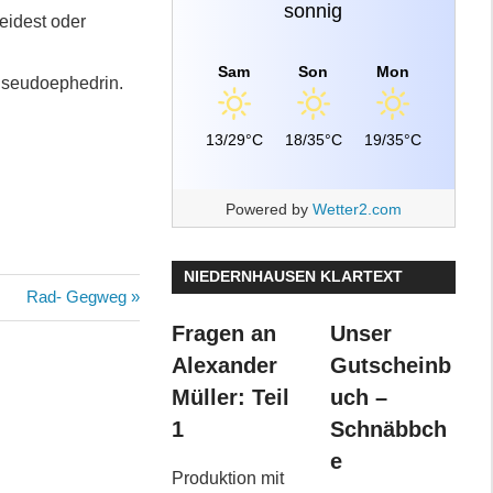
sonnig
eidest oder
Sam
Son
Mon
Pseudoephedrin.
13/29°C
18/35°C
19/35°C
Powered by
Wetter2.com
NIEDERNHAUSEN KLARTEXT
Nächster
Rad- Gegweg
Beitrag:
Fragen an
Unser
Alexander
Gutscheinb
Müller: Teil
uch –
1
Schnäbbch
e
Produktion mit