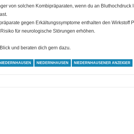
inger von solchen Kombipräparaten, wenn du an Bluthochdruck l
ast.
präparate gegen Erkältungssymptome enthalten den Wirkstoff 
Risiko für neurologische Störungen erhöhen.
Blick und beraten dich gern dazu.
 NIEDERNHAUSEN
NIEDERNHAUSEN
NIEDERNHAUSENER ANZEIGER
avigation