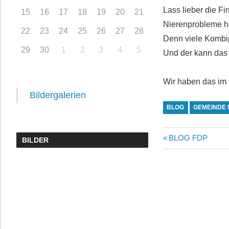
Lass lieber die F
15
16
17
18
19
20
21
Nierenprobleme h
22
23
24
25
26
27
28
Denn viele Kombi
29
30
1
2
3
4
5
Und der kann das 
Wir haben das im 
Bildergalerien
BLOG
GEMEINDE
Beitragsn
Vorheriger
BLOG FDP
BILDER
Beitrag: