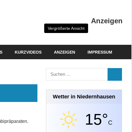
Anzeigen
Vergrößerte Ansicht
S
KURZVIDEOS
ANZEIGEN
IMPRESSUM
Suchen
SUCHEN
nach:
Wetter in Niedernhausen
15°
mbipräparaten.
C