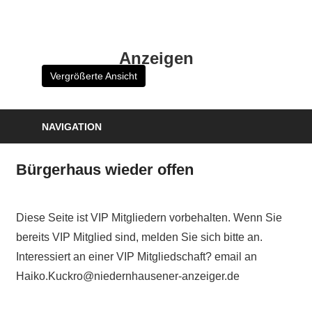
Zum
Inhalt
HK
springen
Anzeigen
Verlag
Vergrößerte Ansicht
–
kuckro
Media
NAVIGATION
Bürgerhaus wieder offen
Diese Seite ist VIP Mitgliedern vorbehalten. Wenn Sie
bereits VIP Mitglied sind, melden Sie sich bitte an.
Interessiert an einer VIP Mitgliedschaft? email an
Haiko.Kuckro@niedernhausener-anzeiger.de