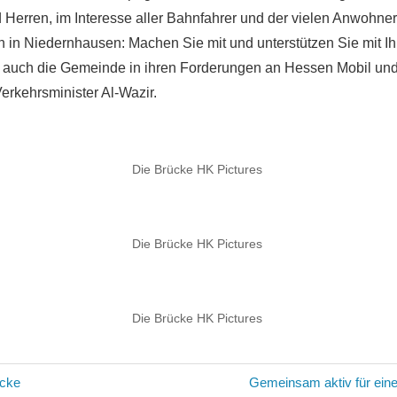
erren, im Interesse aller Bahnfahrer und der vielen Anwohne
n in Niedernhausen: Machen Sie mit und unterstützen Sie mit Ih
t auch die Gemeinde in ihren Forderungen an Hessen Mobil un
erkehrsminister Al-Wazir.
Die Brücke HK Pictures
Die Brücke HK Pictures
Die Brücke HK Pictures
avigation
Nächster
ücke
Gemeinsam aktiv für ein