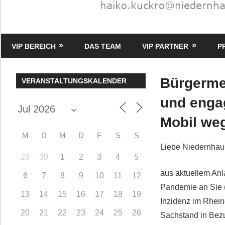
HK
Verlag
VIP BEREICH
DAS TEAM
VIP PARTNER
P
–
kuckro
Media
Bürgerme
VERANSTALTUNGSKALENDER
und enga
Mobil we
M
D
M
D
F
S
S
Liebe Niedernhau
29
30
1
2
3
4
5
aus aktuellem Anl
6
7
8
9
10
11
12
Pandemie an Sie (
13
14
15
16
17
18
19
Inzidenz im Rhein
20
21
22
23
24
25
26
Sachstand in Bezu