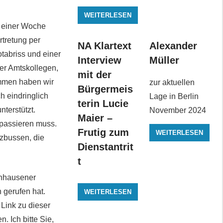
WEITERLESEN
it einer Woche
rtretung per
NA Klartext
Alexander
tabriss und einer
Interview
Müller
ner Amtskollegen,
mit der
ammen haben wir
zur aktuellen
Bürgermeis
h eindringlich
Lage in Berlin
terin Lucie
terstützt.
November 2024
Maier –
 passieren muss.
Frutig zum
WEITERLESEN
tzbussen, die
Dienstantrit
t
ernhausener
 gerufen hat.
WEITERLESEN
 Link zu dieser
. Ich bitte Sie,