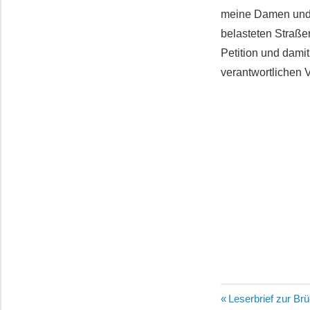
meine Damen und H
belasteten Straße
Petition und dami
verantwortlichen V
Beitragsn
Vorheriger
Leserbrief zur Br