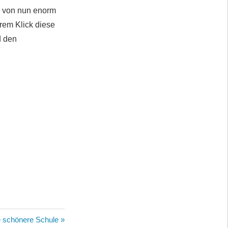
r von nun enorm
rem Klick diese
d den
e schönere Schule