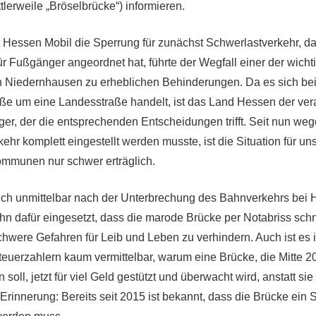
lerweile „Bröselbrücke“) informieren.
it Hessen Mobil die Sperrung für zunächst Schwerlastverkehr, da
ür Fußgänger angeordnet hat, führte der Wegfall einer der wicht
 Niedernhausen zu erheblichen Behinderungen. Da es sich bei
e um eine Landesstraße handelt, ist das Land Hessen der vera
ger, der die entsprechenden Entscheidungen trifft. Seit nun we
hr komplett eingestellt werden musste, ist die Situation für uns
mmunen nur schwer erträglich.
ich unmittelbar nach der Unterbrechung des Bahnverkehrs bei 
n dafür eingesetzt, dass die marode Brücke per Notabriss schn
chwere Gefahren für Leib und Leben zu verhindern. Auch ist es
euerzahlern kaum vermittelbar, warum eine Brücke, die Mitte 
soll, jetzt für viel Geld gestützt und überwacht wird, anstatt sie
rinnerung: Bereits seit 2015 ist bekannt, dass die Brücke ein S