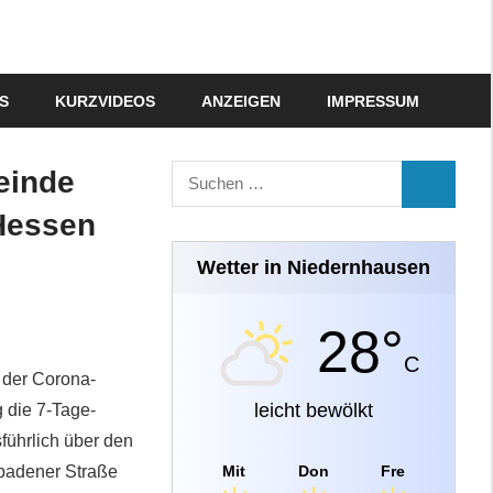
S
KURZVIDEOS
ANZEIGEN
IMPRESSUM
Suchen
einde
SUCHEN
nach:
Hessen
Wetter in Niedernhausen
28°
C
 der Corona-
leicht bewölkt
 die 7-Tage-
führlich über den
Mit
Don
Fre
sbadener Straße