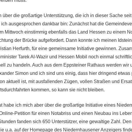
werden muss.
ch über die großartige Unterstützung, die ich in dieser Sache se
ie ich ausgesprochen dankbar bin: Zunächst hat die Gemeindeve
m Mittwoch einstimmig ebenfalls das Land Hessen zu einem No
chtung der Brücke aufgefordert. Dann konnte ich meinen Idstei
istian Herfurth, für eine gemeinsame Initiative gewinnen. Zus
inister Tarek Al-Wazir und Hessen Mobil noch einmal schriftlic
nell zu handeln. Auch aus dem Eppsteiner Rathaus werden wir un
xander Simon und ich sind uns einig, dass hier dringend etwas
ion aktuell ist, mit ausfallenden Zügen, vollen Straßen und Ersa
tsdurchfahrten kommen, so kann sie nicht bleiben.
t habe ich mich aber über die großartige Initiative eines Nied
 Online-Petition für einen Notabriss und einen Neubau ins Leben
Stunden fanden sich 650 Unterstützer, eine gewaltige Zahl. Den
Sie u.a. auf der Homepage des Niedernhausener Anzeigers finden