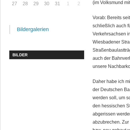
(im Volksmund mitt
27
28
29
30
31
1
2
Vorab: Bereits se
schließlich auch f
Bildergalerien
Verkehrsachsen in
Wiesbadener Straß
Straßenbaulastträ
BILDER
auch der Bahnverke
unsere Nachbarko
Daher habe ich m
der Deutschen Bah
werden soll, um s
den hessischen St
abgerissen werden 
abzubrechen. Zur E