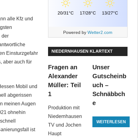
20/31°C
17/28°C
13/27°C
nn alle Kfz und
igsten
Powered by
Wetter2.com
 der
ntwortliche
NIEDERNHAUSEN KLARTEXT
gen Einsturzgefahr
, aber auch für
Fragen an
Unser
Alexander
Gutscheinb
Müller: Teil
uch –
Hessen Mobil und
1
Schnäbbch
ell abgerissen
e
 in meinen Augen
Produktion mit
2021 ohnehin
Niedernhausen
 schnell
WEITERLESEN
TV und Jochen
anierungsfall ist
Haupt