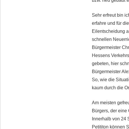
bzw. neu gebaut 
Sehr erfreut bin i
erfahre und für d
Eilentscheidung a
schnellen Neuerri
Bürgermeister Chr
Hessens Verkehrsm
gebeten, hier sch
Bürgermeister Ale
So, wie die Situat
kaum durch die Or
Am meisten gefreu
Bürgers, der eine
Innerhalb von 24 
Petititon können 