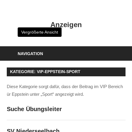
Zum
Inhalt
HK
springen
Anzeigen
Verlag
Vergrößerte Ansicht
–
kuckro
Media
NAVIGATION
KATEGORIE:
VIP-EPPSTEIN-SPORT
Diese Kategorie sorgt dafür, dass der Beitrag im VIP Bereich
ür Eppstein unter „Sport“ angezeigt wird.
Suche Übungsleiter
SV Niederseelbach