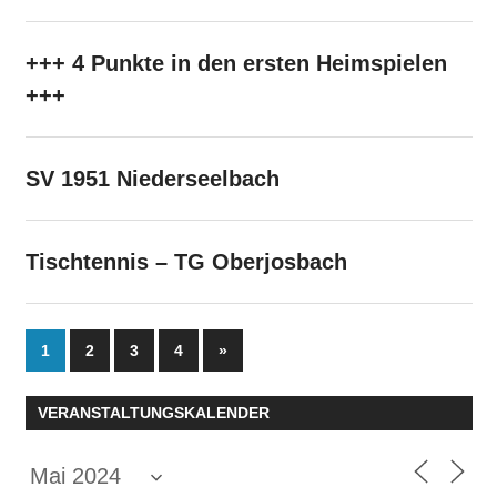
+++ 4 Punkte in den ersten Heimspielen
+++
SV 1951 Niederseelbach
Tischtennis – TG Oberjosbach
Seitennummerierung
Nächste
1
2
3
4
»
Beiträge
der
VERANSTALTUNGSKALENDER
Beiträge