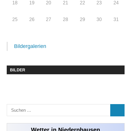
18
19
20
21
22
23
24
25
26
27
28
29
30
31
Bildergalerien
BILDER
Suchen
SUCHE
nach:
Wetter in Niedernhausen