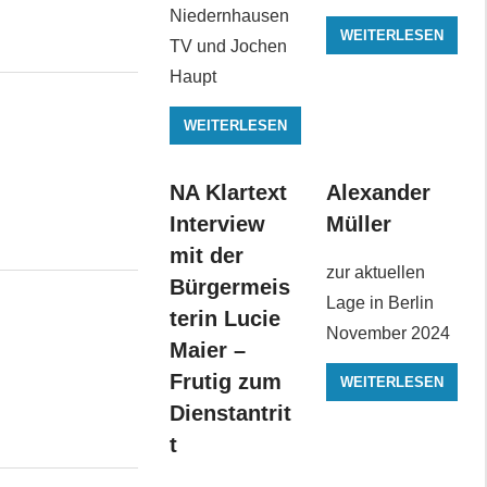
Niedernhausen
WEITERLESEN
TV und Jochen
Haupt
WEITERLESEN
NA Klartext
Alexander
Interview
Müller
mit der
zur aktuellen
Bürgermeis
Lage in Berlin
terin Lucie
November 2024
Maier –
Frutig zum
WEITERLESEN
Dienstantrit
t