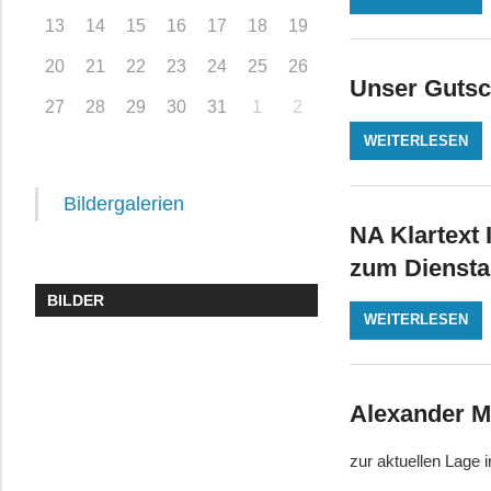
13
14
15
16
17
18
19
20
21
22
23
24
25
26
Unser Guts
27
28
29
30
31
1
2
WEITERLESEN
Bildergalerien
NA Klartext 
zum Dienstan
BILDER
WEITERLESEN
Alexander M
zur aktuellen Lage 