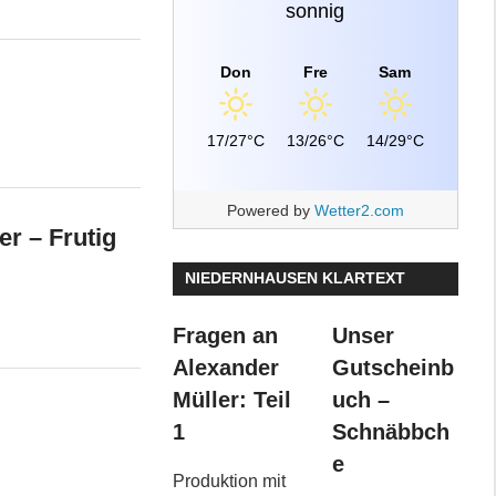
sonnig
Don
Fre
Sam
17/27°C
13/26°C
14/29°C
Powered by
Wetter2.com
er – Frutig
NIEDERNHAUSEN KLARTEXT
Fragen an
Unser
Alexander
Gutscheinb
Müller: Teil
uch –
1
Schnäbbch
e
Produktion mit