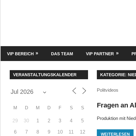
Zum
Inhalt
springen
HK
Verlag
–
kuckro
Media
VIP BEREICH
DAS TEAM
VIP PARTNER
P
VERANSTALTUNGSKALENDER
KATEGORIE:
NI
Politvideos
Fragen an Al
M
D
M
D
F
S
S
Produktion mit Nie
29
30
1
2
3
4
5
6
7
8
9
10
11
12
WEITERLESEN