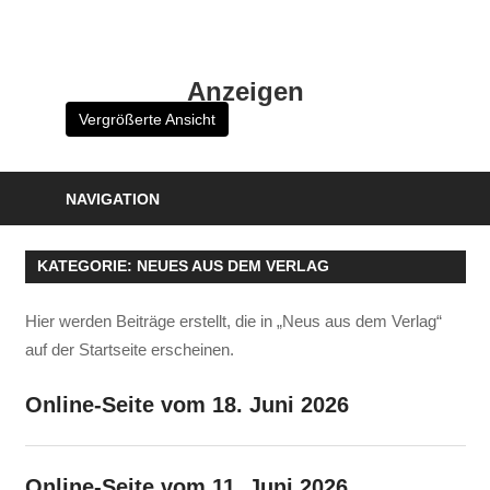
Zum
Inhalt
HK
springen
Anzeigen
Verlag
Vergrößerte Ansicht
–
kuckro
Media
NAVIGATION
KATEGORIE:
NEUES AUS DEM VERLAG
Hier werden Beiträge erstellt, die in „Neus aus dem Verlag“
auf der Startseite erscheinen.
Online-Seite vom 18. Juni 2026
Online-Seite vom 11. Juni 2026