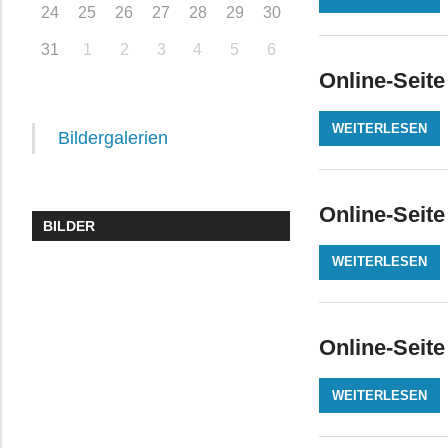
24
25
26
27
28
29
30
31
1
2
3
4
5
6
Online-Seite
WEITERLESEN
Bildergalerien
Online-Seite
BILDER
WEITERLESEN
Online-Seite
WEITERLESEN