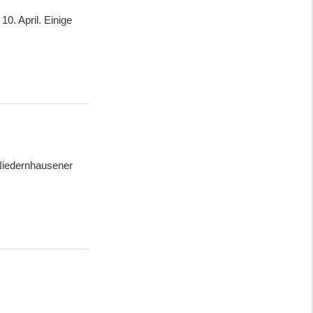
0. April. Einige
„Niedernhausener