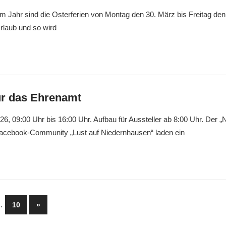
em Jahr sind die Osterferien von Montag den 30. März bis Freitag den 1
rlaub und so wird
ür das Ehrenamt
6, 09:00 Uhr bis 16:00 Uhr. Aufbau für Aussteller ab 8:00 Uhr. Der 
Facebook-Community „Lust auf Niedernhausen“ laden ein
mmerierung
…
Nächste
10
»
Beiträge