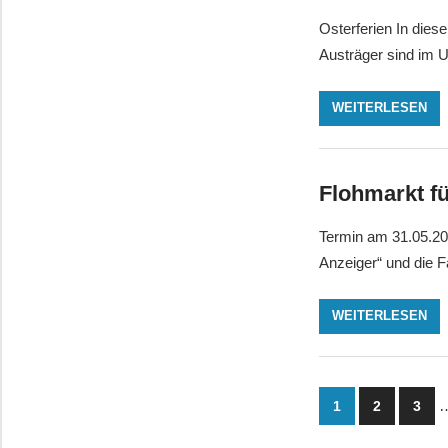
Osterferien In dies
Austräger sind im U
WEITERLESEN
Flohmarkt f
Termin am 31.05.202
Anzeiger“ und die 
WEITERLESEN
Seitennu
1
2
3
der