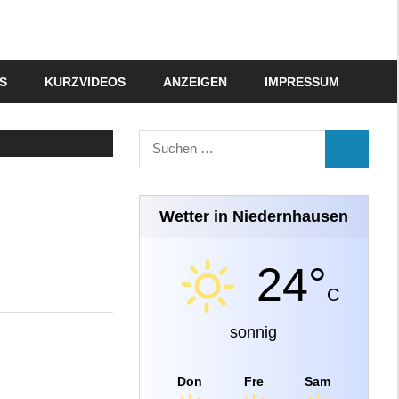
S
KURZVIDEOS
ANZEIGEN
IMPRESSUM
Suchen
SUCHEN
nach:
Wetter in Niedernhausen
24°
C
sonnig
Don
Fre
Sam