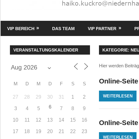
HK
Verlag
VIP BEREICH
DAS TEAM
VIP PARTNER
P
–
kuckro
Media
VERANSTALTUNGSKALENDER
KATEGORIE:
NEU
Hier werden Beiträge
Online-Seite
M
D
M
D
F
S
S
WEITERLESEN
27
28
29
30
31
1
2
6
3
4
5
7
8
9
10
11
12
13
14
15
16
Online-Seite
17
18
19
20
21
22
23
WEITERLESEN