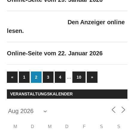
Den Anzeiger online
lesen.
Online-Seite vom 22. Januar 2026
Seitennummerierung
Vorherige
…
Nächste
«
1
2
3
4
10
»
Beiträge
Beiträge
der
VERANSTALTUNGSKALENDER
Beiträge
M
D
M
D
F
S
S