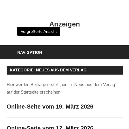
Zum
Inhalt
HK
springen
Anzeigen
Verlag
Vergrößerte Ansicht
–
kuckro
Media
NAVIGATION
KATEGORIE:
NEUES AUS DEM VERLAG
Hier werden Beiträge erstellt, die in „Neus aus dem Verlag“
auf der Startseite erscheinen.
Online-Seite vom 19. März 2026
Online-Seite vom 12. März 2026