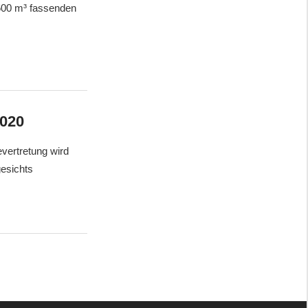
600 m³ fassenden
2020
vertretung wird
gesichts