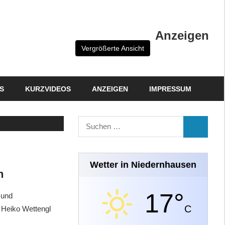
Anzeigen
Vergrößerte Ansicht
S
KURZVIDEOS
ANZEIGEN
IMPRESSUM
Suchen
SUCHEN
nach:
Wetter in Niedernhausen
n
17°
 und
C
 Heiko Wettengl