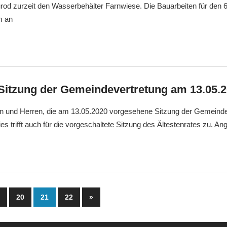
od zurzeit den Wasserbehälter Farnwiese. Die Bauarbeiten für den 
m an
Sitzung der Gemeindevertretung am 13.05.
 und Herren, die am 13.05.2020 vorgesehene Sitzung der Gemeinde
es trifft auch für die vorgeschaltete Sitzung des Ältestenrates zu. An
mmerierung
Nächste
9
20
21
22
»
Beiträge