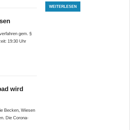
WEITERLESEN
usen
verfahren gem. §
it: 19:30 Uhr
bad wird
die Becken, Wiesen
n. Die Corona-