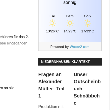
sonnig
Fre
Sam
Son
13/26°C
14/29°C
17/33°C
bühren für das 2.
asse eingegangen
Powered by
Wetter2.com
NIEDERNHAUSEN KLARTEXT
Fragen an
Unser
Alexander
Gutscheinb
n an alle
Müller: Teil
uch –
1
Schnäbbch
e
Produktion mit