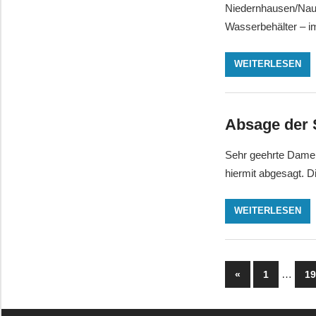
Niedernhausen/Naur
Wasserbehälter – i
WEITERLESEN
Absage der 
Sehr geehrte Damen
hiermit abgesagt. Di
WEITERLESEN
Seitennu
Vorherige
…
«
1
1
Beiträge
der