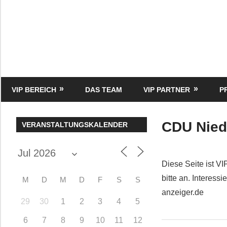
Zum
Inhalt
springen
HK
Verlag
–
kuckro
Media
VIP BEREICH
DAS TEAM
VIP PARTNER
P
CDU Nied
VERANSTALTUNGSKALENDER
Diese Seite ist VI
bitte an. Interes
M
D
M
D
F
S
S
anzeiger.de
29
30
1
2
3
4
5
6
7
8
9
10
11
12