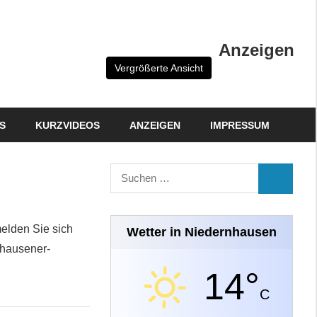
Anzeigen
Vergrößerte Ansicht
S
KURZVIDEOS
ANZEIGEN
IMPRESSUM
Suchen
SUCHEN
nach:
melden Sie sich
Wetter in Niedernhausen
nhausener-
14°
C