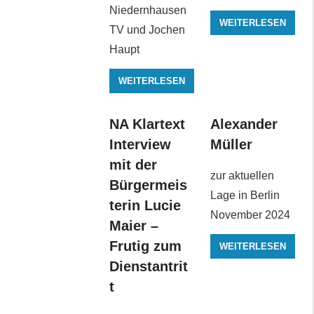
Niedernhausen
WEITERLESEN
TV und Jochen
Haupt
WEITERLESEN
NA Klartext
Alexander
Interview
Müller
mit der
zur aktuellen
Bürgermeis
Lage in Berlin
terin Lucie
November 2024
Maier –
Frutig zum
WEITERLESEN
Dienstantrit
t