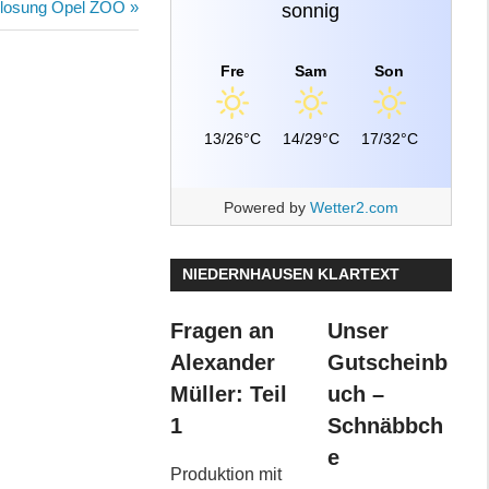
hster
rlosung Opel ZOO
sonnig
trag:
Fre
Sam
Son
13/26°C
14/29°C
17/32°C
Powered by
Wetter2.com
NIEDERNHAUSEN KLARTEXT
Fragen an
Unser
Alexander
Gutscheinb
Müller: Teil
uch –
1
Schnäbbch
e
Produktion mit