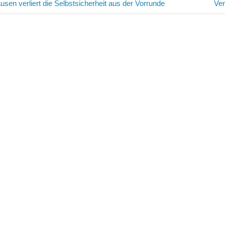
avigation
Näc
sen verliert die Selbstsicherheit aus der Vorrunde
Ve
Bei