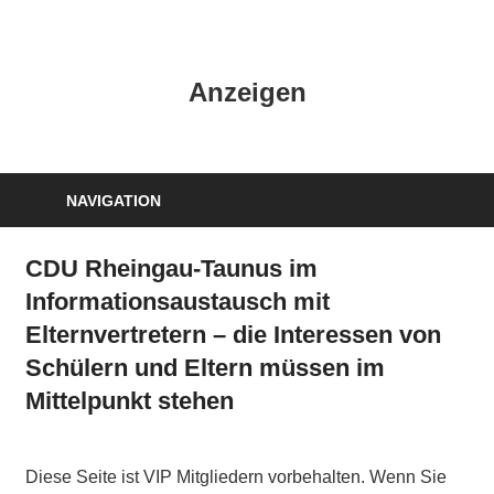
Zum
Inhalt
HK
springen
Anzeigen
Verlag
–
kuckro
Media
NAVIGATION
CDU Rheingau-Taunus im
Informationsaustausch mit
Elternvertretern – die Interessen von
Schülern und Eltern müssen im
Mittelpunkt stehen
Diese Seite ist VIP Mitgliedern vorbehalten. Wenn Sie