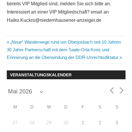
bereits VIP Mitglied sind, melden Sie sich bitte an.
Interessiert an einer VIP Mitgliedschaft? email an
Haiko.Kuckro@niedernhausener-anzeiger.de
Beitragsnavigation
Vorheriger
„Neue“ Wanderwege rund um Oberjosbach seit 10 Jahren
Nächster
Beitrag:
30 Jahre Partnerschaft mit dem Saale-Orla-Kreis und
Beitrag:
Erinnerung an die Überwindung der DDR-Unrechtsdiktatur
VERANSTALTUNGSKALENDER
M
D
M
D
F
S
S
27
28
29
30
1
2
3