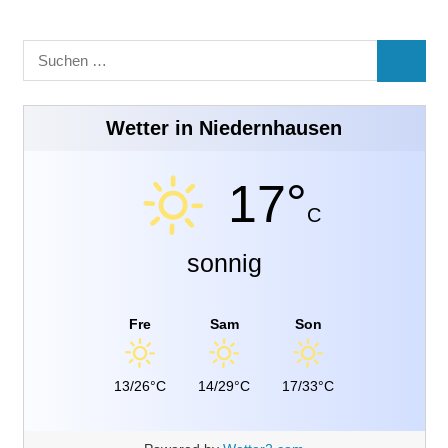
Suchen
SUCHE
nach:
Wetter in Niedernhausen
17°
C
sonnig
Fre
Sam
Son
13/26°C
14/29°C
17/33°C