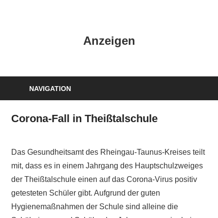
Zum
Inhalt
HK
springen
Anzeigen
Verlag
–
kuckro
Media
NAVIGATION
Corona-Fall in Theißtalschule
Das Gesundheitsamt des Rheingau-Taunus-Kreises teilt
mit, dass es in einem Jahrgang des Hauptschulzweiges
der Theißtalschule einen auf das Corona-Virus positiv
getesteten Schüler gibt. Aufgrund der guten
Hygienemaßnahmen der Schule sind alleine die