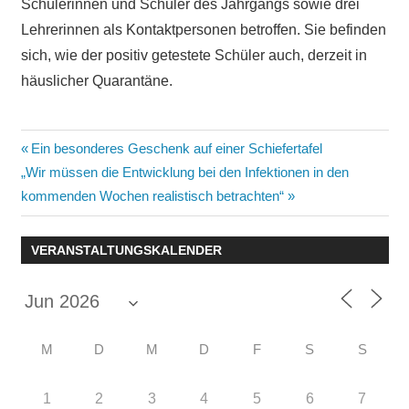
Schülerinnen und Schüler des Jahrgangs sowie drei
Lehrerinnen als Kontaktpersonen betroffen. Sie befinden
sich, wie der positiv getestete Schüler auch, derzeit in
häuslicher Quarantäne.
Beitragsnavigation
Vorheriger
Ein besonderes Geschenk auf einer Schiefertafel
Nächster
Beitrag:
„Wir müssen die Entwicklung bei den Infektionen in den
Beitrag:
kommenden Wochen realistisch betrachten“
VERANSTALTUNGSKALENDER
M
D
M
D
F
S
S
1
2
3
4
5
6
7