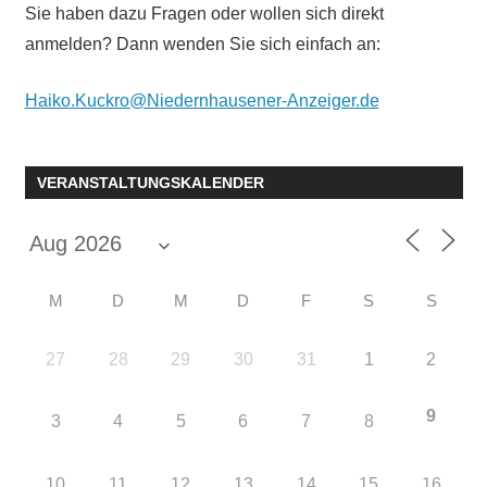
Sie haben dazu Fragen oder wollen sich direkt
anmelden? Dann wenden Sie sich einfach an:
Haiko.Kuckro@Niedernhausener-Anzeiger.de
VERANSTALTUNGSKALENDER
M
D
M
D
F
S
S
27
28
29
30
31
1
2
9
3
4
5
6
7
8
10
11
12
13
14
15
16