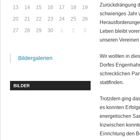
Zurückdrängung de
13
14
15
16
17
18
19
schwieriges Jahr 
20
21
22
23
24
25
26
Herausforderungen
27
28
29
30
1
2
3
Leben bleibt vore
unseren Vereinen 
Wir wollten in di
Bildergalerien
Dorfes Engenhahn 
schrecklichen Pan
stattfinden.
BILDER
Trotzdem ging da
es konnten Erfolge
energetischen Sa
Inzwischen konnte
Einrichtung den 