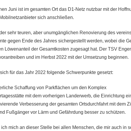
n Juni ist im gesamten Ort das D1-Netz nutzbar mit der Hoffn
Mobilnetzanbieter sich anschließen.
 der sehr teuren, aber unumgänglichen Renovierung des verein
nte gegen Ende des Jahres sichergestellt werden, wobei die 
n Löwenanteil der Gesamtkosten zugesagt hat. Der TSV Enge
vorantreiben und im Herbst 2022 mit der Umsetzung beginnen.
t sich für das Jahr 2022 folgende Schwerpunkte gesetzt:
derliche Schaffung von Parkflächen um den Komplex
tagesstätte mit dem vorherigen Landerwerb, die Einrichtung e
avierende Verbesserung der gesamten Ortsdurchfahrt mit dem Zi
nd Fußgänger vor Lärm und Gefährdung besser zu schützen.
ch mich an dieser Stelle bei allen Menschen, die mir auch in 