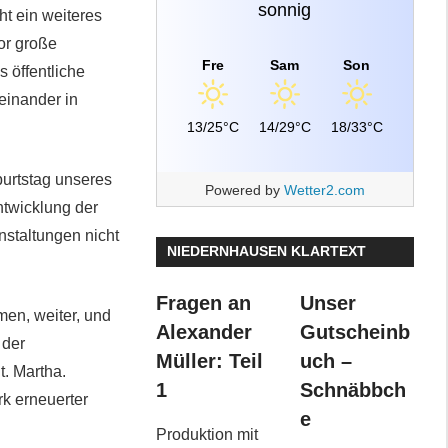
sonnig
t ein weiteres
or große
Fre
Sam
Son
 öffentliche
einander in
13/25°C
14/29°C
18/33°C
burtstag unseres
Powered by
Wetter2.com
ntwicklung der
nstaltungen nicht
NIEDERNHAUSEN KLARTEXT
Fragen an
Unser
en, weiter, und
Alexander
Gutscheinb
 der
Müller: Teil
uch –
. Martha.
1
Schnäbbch
rk erneuerter
e
Produktion mit