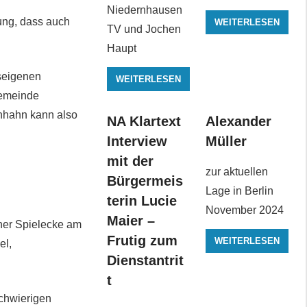
Niedernhausen
ung, dass auch
WEITERLESEN
TV und Jochen
Haupt
seigenen
WEITERLESEN
Gemeinde
nhahn kann also
NA Klartext
Alexander
Interview
Müller
mit der
zur aktuellen
Bürgermeis
Lage in Berlin
terin Lucie
November 2024
Maier –
iner Spielecke am
Frutig zum
WEITERLESEN
el,
Dienstantrit
t
schwierigen