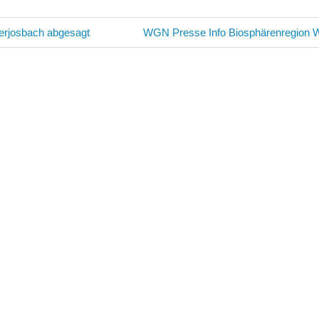
avigation
Nächster
erjosbach abgesagt
WGN Presse Info Biosphärenregion 
Beitrag: