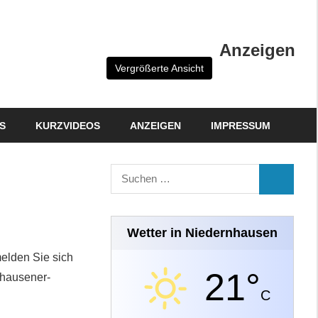
Anzeigen
Vergrößerte Ansicht
S
KURZVIDEOS
ANZEIGEN
IMPRESSUM
Suchen
SUCHEN
nach:
Wetter in Niedernhausen
melden Sie sich
21°
nhausener-
C