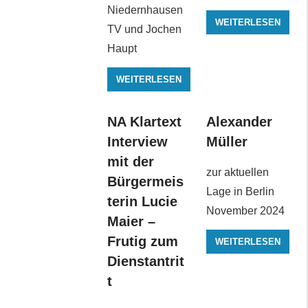
Niedernhausen
WEITERLESEN
TV und Jochen
Haupt
WEITERLESEN
NA Klartext
Alexander
Interview
Müller
mit der
zur aktuellen
Bürgermeis
Lage in Berlin
terin Lucie
November 2024
Maier –
Frutig zum
WEITERLESEN
Dienstantrit
t