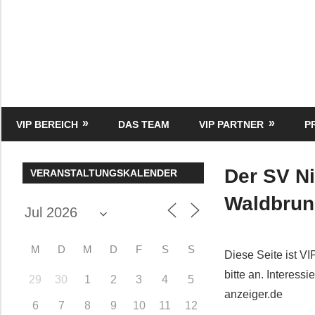
Zum
Inhalt
springen
HK
Verlag
–
kuckro
Media
VIP BEREICH
DAS TEAM
VIP PARTNER
P
Der SV N
VERANSTALTUNGSKALENDER
Waldbru
M
D
M
D
F
S
S
Diese Seite ist VI
bitte an. Interes
29
30
1
2
3
4
5
anzeiger.de
6
7
8
9
10
11
12