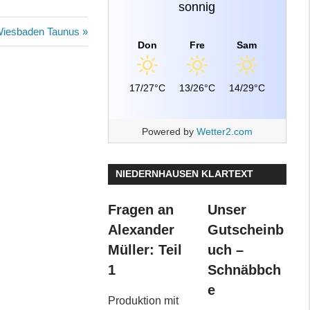
sonnig
Wiesbaden Taunus
Don
Fre
Sam
17/27°C
13/26°C
14/29°C
Powered by
Wetter2.com
NIEDERNHAUSEN KLARTEXT
Fragen an
Unser
Alexander
Gutscheinb
Müller: Teil
uch –
1
Schnäbbch
e
Produktion mit