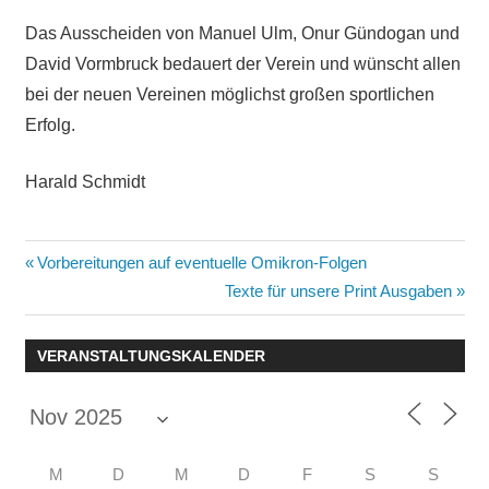
Das Ausscheiden von Manuel Ulm, Onur Gündogan und
David Vormbruck bedauert der Verein und wünscht allen
bei der neuen Vereinen möglichst großen sportlichen
Erfolg.
Harald Schmidt
Beitragsnavigation
Vorheriger
Vorbereitungen auf eventuelle Omikron-Folgen
Beitrag:
Nächster
Texte für unsere Print Ausgaben
Beitrag:
VERANSTALTUNGSKALENDER
M
D
M
D
F
S
S