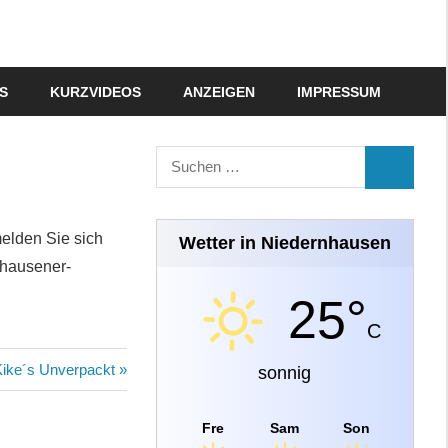
S
KURZVIDEOS
ANZEIGEN
IMPRESSUM
Suchen
SUCHEN
nach:
melden Sie sich
Wetter in Niedernhausen
nhausener-
25°
C
Kike´s Unverpackt
sonnig
Fre
Sam
Son