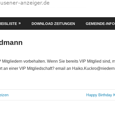
REISLISTE
DOWNLOAD ZEITUNGEN
GEMEINDE-INFO
odmann
P Mitgliedern vorbehalten. Wenn Sie bereits VIP Mitglied sind, 
siert an einer VIP Mitgliedschaft? email an Haiko.Kuckro@nieder
avigation
Nächster
eizen
Happy Birthday 
Beitrag: