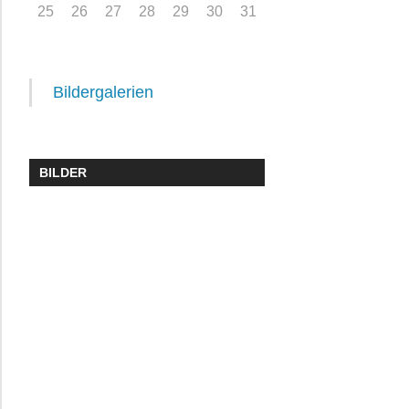
25
26
27
28
29
30
31
Bildergalerien
BILDER