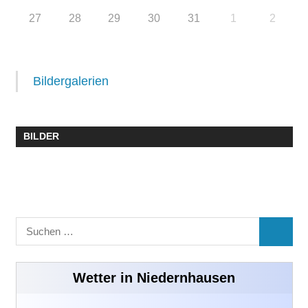
27
28
29
30
31
1
2
Bildergalerien
BILDER
Suchen
SUCHE
nach:
Wetter in Niedernhausen