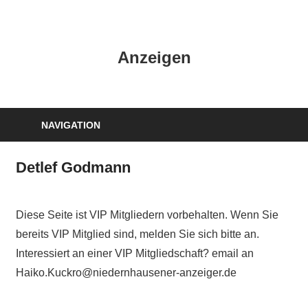
Zum
Inhalt
HK
springen
Anzeigen
Verlag
–
kuckro
Media
NAVIGATION
Detlef Godmann
Diese Seite ist VIP Mitgliedern vorbehalten. Wenn Sie
bereits VIP Mitglied sind, melden Sie sich bitte an.
Interessiert an einer VIP Mitgliedschaft? email an
Haiko.Kuckro@niedernhausener-anzeiger.de