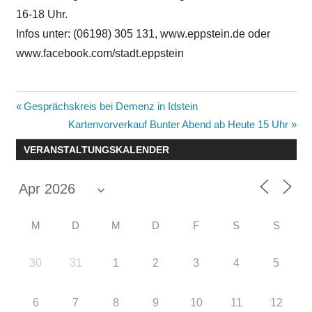
16-18 Uhr.
Infos unter: (06198) 305 131, www.eppstein.de oder
www.facebook.com/stadt.eppstein
Beitragsnavigation
Vorheriger
Gesprächskreis bei Demenz in Idstein
Beitrag:
Nächster
Kartenvorverkauf Bunter Abend ab Heute 15 Uhr
Beitrag:
VERANSTALTUNGSKALENDER
M
D
M
D
F
S
S
30
31
1
2
3
4
5
6
7
8
9
10
11
12