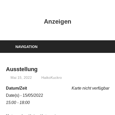
Zum
Inhalt
HK
springen
Anzeigen
Verlag
–
kuckro
Media
NAVIGATION
Ausstellung
Mai 15, 2022
HaikoKuckro
Datum/Zeit
Karte nicht verfügbar
Date(s) - 15/05/2022
15:00 - 18:00