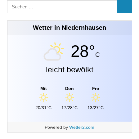
Suchen
SUCHE
nach:
Wetter in Niedernhausen
28°
C
leicht bewölkt
Mit
Don
Fre
20/31°C
17/28°C
13/27°C
Powered by
Wetter2.com