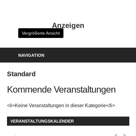
Zum
Inhalt
HK
springen
Anzeigen
Verlag
Vergrößerte Ansicht
–
kuckro
Media
NAVIGATION
Standard
Kommende Veranstaltungen
<li>Keine Veranstaltungen in dieser Kategorie</li>
VERANSTALTUNGSKALENDER