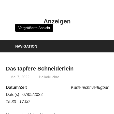
Zum
Inhalt
HK
springen
Anzeigen
Verlag
Vergrößerte Ansicht
–
kuckro
Media
NAVIGATION
Das tapfere Schneiderlein
Mai 7, 2022
HaikoKuckro
Datum/Zeit
Karte nicht verfügbar
Date(s) - 07/05/2022
15:30 - 17:00