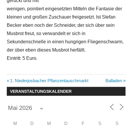
gerückt und mit
wenigen, pointiert eingesetzten Mitteln die Fantasie der
kleinen und großen Zuschauer freigesetzt. Ist Stefan
Becker eben noch der Schneider, der sich über sein
Musbrot freut, so verwandelt er sich in
Sekundenschnelle in einen hungrigen Fliegenschwarm,
der über eben dieses Musbrot herfällt.
Eintritt: 5 Euro.
Beitragsnavigation
Vorheriger
Nächster
1. Niederjosbacher Pflanzentauschmarkt
Balladen
Beitrag:
Beitrag:
VERANSTALTUNGSKALENDER
M
D
M
D
F
S
S