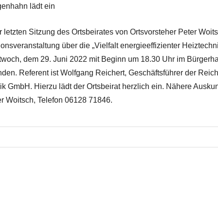
genhahn lädt ein
r letzten Sitzung des Ortsbeirates von Ortsvorsteher Peter Woit
ionsveranstaltung über die „Vielfalt energieeffizienter Heiztechn
twoch, dem 29. Juni 2022 mit Beginn um 18.30 Uhr im Bürgerh
nden. Referent ist Wolfgang Reichert, Geschäftsführer der Reich
k GmbH. Hierzu lädt der Ortsbeirat herzlich ein. Nähere Auskun
er Woitsch, Telefon 06128 71846.
avigation