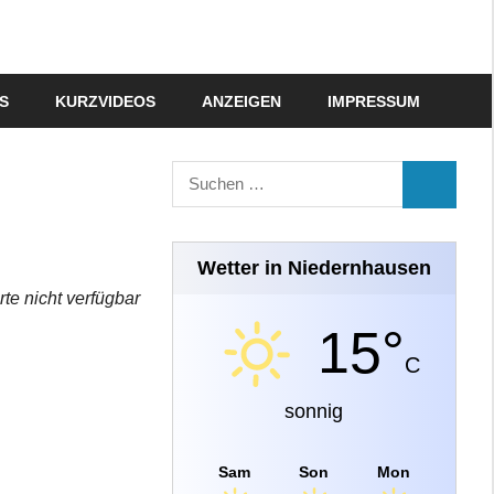
S
KURZVIDEOS
ANZEIGEN
IMPRESSUM
Suchen
SUCHEN
nach:
Wetter in Niedernhausen
rte nicht verfügbar
15°
C
sonnig
Sam
Son
Mon