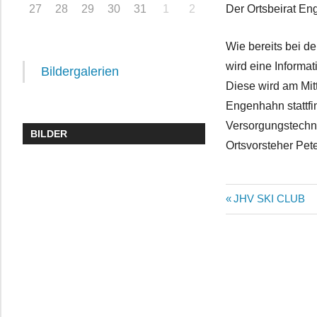
Der Ortsbeirat En
27
28
29
30
31
1
2
Wie bereits bei de
wird eine Informat
Bildergalerien
Diese wird am Mit
Engenhahn stattfi
Versorgungstechni
BILDER
Ortsvorsteher Pet
Beitragsn
Vorheriger
JHV SKI CLUB
Beitrag: