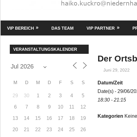
HK
Verlag
VIP BEREICH
DAS TEAM
VIP PARTNER
P
–
kuckro
Media
VERANSTALTUNGSKALENDER
Der Ortsb
Juni 29, 2022
M
D
M
D
F
S
S
Datum/Zeit
Date(s) - 29/06/2
29
30
1
2
3
4
5
18:30 - 21:15
6
7
8
9
10
11
12
Kategorien
Keine
13
14
15
16
17
18
19
20
21
22
23
24
25
26