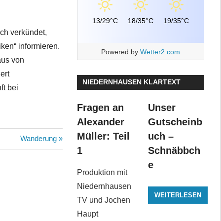
13/29°C
18/35°C
19/35°C
sch verkündet,
iken“ informieren.
Powered by
Wetter2.com
aus von
ert
NIEDERNHAUSEN KLARTEXT
ft bei
Fragen an
Unser
Alexander
Gutscheinb
Müller: Teil
uch –
Nächster
Wanderung
1
Schnäbbch
Beitrag:
e
Produktion mit
Niedernhausen
WEITERLESEN
TV und Jochen
Haupt