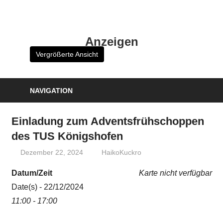
Zum
Inhalt
HK
springen
Anzeigen
Verlag
Vergrößerte Ansicht
–
kuckro
Media
NAVIGATION
Einladung zum Adventsfrühschoppen
des TUS Königshofen
Dezember 22, 2024
HaikoKuckro
Datum/Zeit
Karte nicht verfügbar
Date(s) - 22/12/2024
11:00 - 17:00