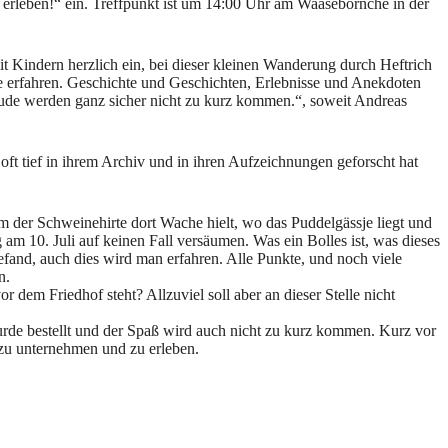
 erleben!“ ein. Treffpunkt ist um 14:00 Uhr am Waasebörnche in der
t Kindern herzlich ein, bei dieser kleinen Wanderung durch Heftrich
hte erfahren. Geschichte und Geschichten, Erlebnisse und Anekdoten
eude werden ganz sicher nicht zu kurz kommen.“, soweit Andreas
oft tief in ihrem Archiv und in ihren Aufzeichnungen geforscht hat
m der Schweinehirte dort Wache hielt, wo das Puddelgässje liegt und
m 10. Juli auf keinen Fall versäumen. Was ein Bolles ist, was dieses
fand, auch dies wird man erfahren. Alle Punkte, und noch viele
n.
dem Friedhof steht? Allzuviel soll aber an dieser Stelle nicht
urde bestellt und der Spaß wird auch nicht zu kurz kommen. Kurz vor
zu unternehmen und zu erleben.