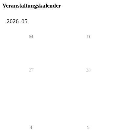
Veranstaltungskalender
M
D
27
28
4
5