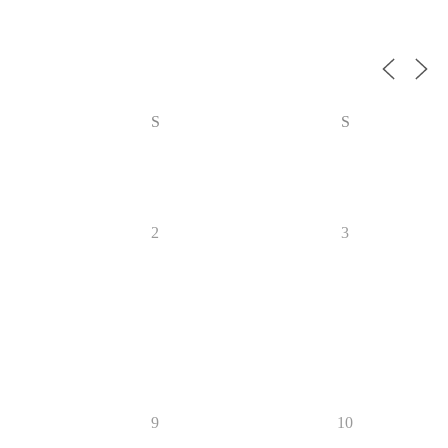
S
S
2
3
9
10