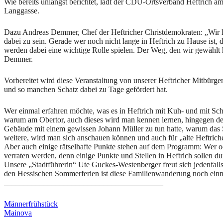
Wie bereits unlängst berichtet, lädt der CDU-Ortsverband Heftrich a
Langgasse.
Dazu Andreas Demmer, Chef der Heftricher Christdemokraten: „Wir lad
dabei zu sein. Gerade wer noch nicht lange in Heftrich zu Hause ist,
werden dabei eine wichtige Rolle spielen. Der Weg, den wir gewählt
Demmer.
Vorbereitet wird diese Veranstaltung von unserer Heftricher Mitbürger
und so manchen Schatz dabei zu Tage gefördert hat.
Wer einmal erfahren möchte, was es in Heftrich mit Kuh- und mit Schw
warum am Obertor, auch dieses wird man kennen lernen, hingegen der 
Gebäude mit einem gewissen Johann Müller zu tun hatte, warum das Sp
weitere, wird man sich anschauen können und auch für „alte Heftricher
Aber auch einige rätselhafte Punkte stehen auf dem Programm: Wer ode
verraten werden, denn einige Punkte und Stellen in Heftrich sollen 
Unsere „Stadtführerin“ Ute Guckes-Westenberger freut sich jedenfall
den Hessischen Sommerferien ist diese Familienwanderung noch einm
________________________________________
Beitragsnavigation
Vorheriger
Männerfrühstück
Beitrag:
Nächster
Mainova
Beitrag: