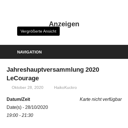
Zum
Inhalt
HK
springen
Anzeigen
Verlag
Vergrößerte Ansicht
–
kuckro
Media
NAVIGATION
Jahreshauptversammlung 2020
LeCourage
Oktober 28, 2020
HaikoKuckro
Datum/Zeit
Karte nicht verfügbar
Date(s) - 28/10/2020
19:00 - 21:30