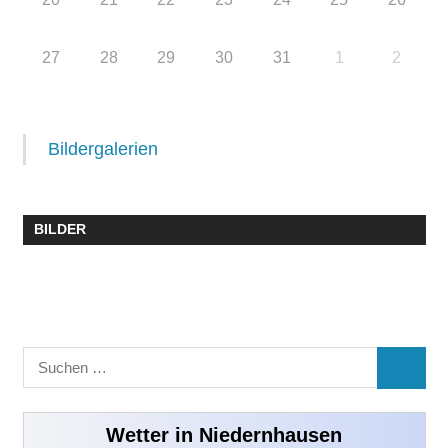
27
28
29
30
31
1
2
Bildergalerien
BILDER
Suchen
SUCHE
nach:
Wetter in Niedernhausen