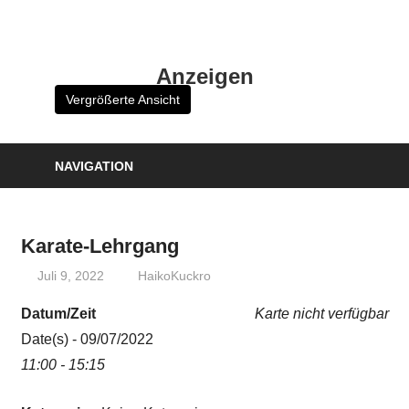
Zum
Inhalt
HK
springen
Anzeigen
Verlag
Vergrößerte Ansicht
–
kuckro
Media
NAVIGATION
Karate-Lehrgang
Juli 9, 2022
HaikoKuckro
Datum/Zeit
Karte nicht verfügbar
Date(s) - 09/07/2022
11:00 - 15:15