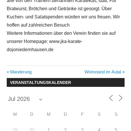
alle von den Trainern benannten Karatekas, statt. Für
Bratwurst, Brötchen und Getränke ist gesorgt. Über
Kuchen- und Salatspenden würden wir uns freuen. Wir
hoffen auf zahlreichen Besuch
Weitere Informationen über den Verein finden sie auf
unserer Homepage: www.jka-karate-
dojoniedernhausen.de
Beitragsnavigation
Vorheriger
Nächster
Wanderung
Weinstand im Autal
Beitrag:
Beitrag:
VERANSTALTUNGSKALENDER
M
D
M
D
F
S
S
29
30
1
2
3
4
5