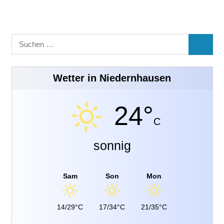
Suchen
SUCHE
nach:
Wetter in Niedernhausen
24°
C
sonnig
Sam
Son
Mon
14/29°C
17/34°C
21/35°C