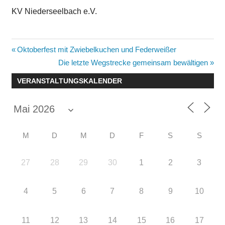
KV Niederseelbach e.V.
Beitragsnavigation
Vorheriger
Oktoberfest mit Zwiebelkuchen und Federweißer
Beitrag:
Nächster
Die letzte Wegstrecke gemeinsam bewältigen
Beitrag:
VERANSTALTUNGSKALENDER
M
D
M
D
F
S
S
27
28
29
30
1
2
3
4
5
6
7
8
9
10
11
12
13
14
15
16
17