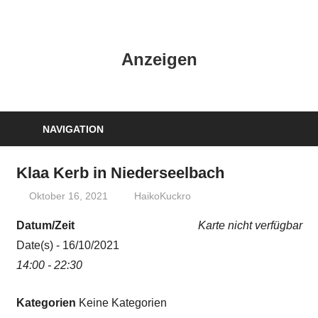
Zum
Inhalt
HK
springen
Anzeigen
Verlag
–
kuckro
Media
NAVIGATION
Klaa Kerb in Niederseelbach
Oktober 16, 2021
HaikoKuckro
Datum/Zeit
Karte nicht verfügbar
Date(s) - 16/10/2021
14:00 - 22:30
Kategorien
Keine Kategorien