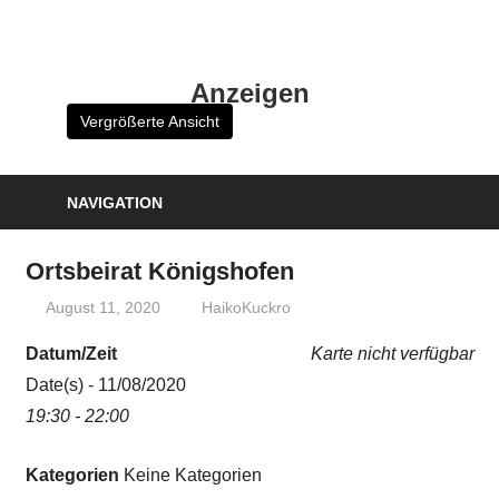
Zum
Inhalt
HK
springen
Anzeigen
Verlag
Vergrößerte Ansicht
–
kuckro
Media
NAVIGATION
Ortsbeirat Königshofen
August 11, 2020
HaikoKuckro
Datum/Zeit
Karte nicht verfügbar
Date(s) - 11/08/2020
19:30 - 22:00
Kategorien
Keine Kategorien