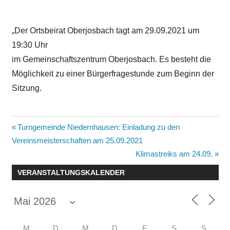
„Der Ortsbeirat Oberjosbach tagt am 29.09.2021 um
19:30 Uhr
im Gemeinschaftszentrum Oberjosbach. Es besteht die
Möglichkeit zu einer Bürgerfragestunde zum Beginn der
Sitzung.
Beitragsnavigation
Vorheriger
Turngemeinde Niedernhausen: Einladung zu den
Beitrag:
Vereinsmeisterschaften am 25.09.2021
Nächster
Klimastreiks am 24.09.
Beitrag:
VERANSTALTUNGSKALENDER
M
D
M
D
F
S
S