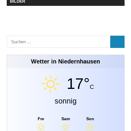
BILDER
Suchen
SUCHE
nach:
Wetter in Niedernhausen
17°
C
sonnig
Fre
Sam
Son