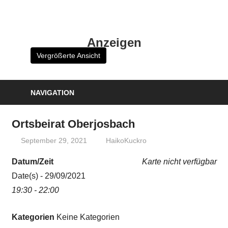
Zum
Inhalt
HK
springen
Anzeigen
Verlag
Vergrößerte Ansicht
–
kuckro
Media
NAVIGATION
Ortsbeirat Oberjosbach
September 29, 2021
HaikoKuckro
Datum/Zeit
Karte nicht verfügbar
Date(s) - 29/09/2021
19:30 - 22:00
Kategorien
Keine Kategorien