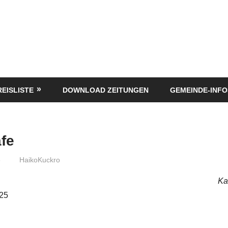
REISLISTE
DOWNLOAD ZEITUNGEN
GEMEINDE-INFO
fe
5
HaikoKuckro
Ka
025