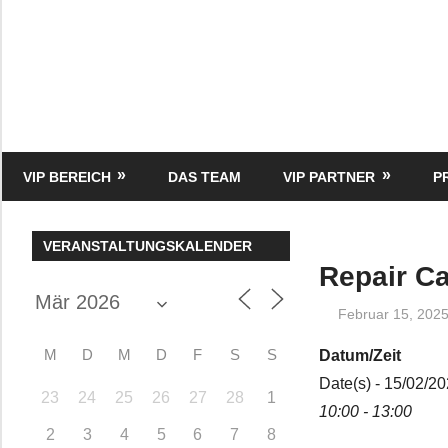
Zum
Inhalt
springen
HK
Verlag
–
kuckro
Media
VIP BEREICH
DAS TEAM
VIP PARTNER
P
VERANSTALTUNGSKALENDER
Repair Ca
Februar 15, 202
M
D
M
D
F
S
S
Datum/Zeit
Date(s) - 15/02/2
23
24
25
26
27
28
1
10:00 - 13:00
2
3
4
5
6
7
8