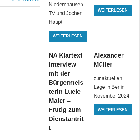
Niedernhausen
Beitrag:
WEITERLESEN
TV und Jochen
Haupt
WEITERLESEN
NA Klartext
Alexander
Interview
Müller
mit der
zur aktuellen
Bürgermeis
Lage in Berlin
terin Lucie
November 2024
Maier –
Frutig zum
WEITERLESEN
Dienstantrit
t