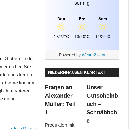
sonnig
Don
Fre
Sam
17/27°C
13/26°C
14/29°C
Powered by
Wetter2.com
r Stuben“ in der
n erreichen Sie
NIEDERNHAUSEN KLARTEXT
den uns freuen,
en. Gerne können
Fragen an
Unser
ich reparieren.
Alexander
Gutscheinb
ge mehr
Müller: Teil
uch –
1
Schnäbbch
e
Produktion mit
Nächster
ullrich Days