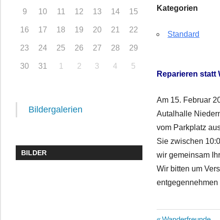
Kategorien
9
10
11
12
13
14
15
16
17
18
19
20
21
22
Standard
23
24
25
26
27
28
29
30
31
1
2
3
4
5
Reparieren statt
Am 15. Februar 20
Bildergalerien
Autalhalle Nieder
vom Parkplatz au
Sie zwischen 10:0
BILDER
wir gemeinsam Ih
Wir bitten um Ver
entgegennehmen
Vorheriger
Wanderfreunde