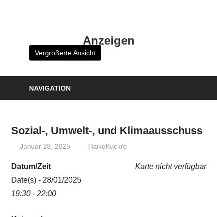
Zum
Inhalt
HK
springen
Anzeigen
Verlag
Vergrößerte Ansicht
–
kuckro
Media
NAVIGATION
Sozial-, Umwelt-, und Klimaausschuss
Januar 28, 2025
HaikoKuckro
Datum/Zeit
Karte nicht verfügbar
Date(s) - 28/01/2025
19:30 - 22:00