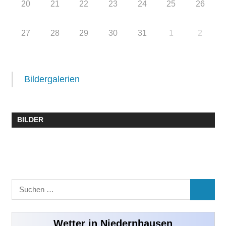
20
21
22
23
24
25
26
27
28
29
30
31
1
2
Bildergalerien
BILDER
Suchen
SUCHE
nach:
Wetter in Niedernhausen