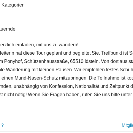
 Kategorien
auernde
erzlich einladen, mit uns zu wandern!
iterin hat diese Tour geplant und begleitet Sie. Treffpunkt ist S
m Ponyhof, Schützenhausstraße, 65510 Idstein. Von dort aus star
hte Wanderung mit kleinen Pausen. Wir empfehlen festes Schu
n einen Mund-Nasen-Schutz mitzubringen. Die Teilnahme ist kost
ernden, unabhängig von Konfession, Nationalität und Zeitpunkt d
t nicht nötig! Wenn Sie Fragen haben, rufen Sie uns bitte unte
avigation
Nächs
 ?
Mitgl
Beitra