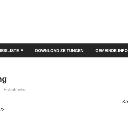
REISLISTE
DOWNLOAD ZEITUNGEN
GEMEINDE-INFO
ng
HaikoKuckro
Ka
022