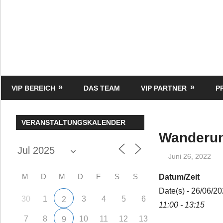
Zum
Inhalt
springen
HK
Verlag
–
kuckro
Media
VIP BEREICH
DAS TEAM
VIP PARTNER
P
VERANSTALTUNGSKALENDER
Wanderu
Juni 26, 2022
M
D
M
D
F
S
S
Datum/Zeit
Date(s) - 26/06/2
30
1
3
4
5
6
2
11:00 - 13:15
7
8
10
11
12
13
9