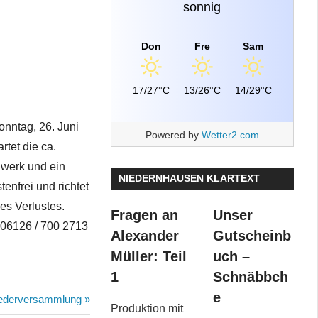
sonnig
Don
Fre
Sam
17/27°C
13/26°C
14/29°C
onntag, 26. Juni
Powered by
Wetter2.com
tet die ca.
hwerk und ein
NIEDERNHAUSEN KLARTEXT
enfrei und richtet
es Verlustes.
Fragen an
Unser
r 06126 / 700 2713
Alexander
Gutscheinb
Müller: Teil
uch –
1
Schnäbbch
e
ter
iederversammlung
Produktion mit
g: