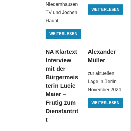
Niedernhausen
WEITERLESEN
TV und Jochen
Haupt
WEITERLESEN
NA Klartext
Alexander
Interview
Müller
mit der
zur aktuellen
Bürgermeis
Lage in Berlin
terin Lucie
November 2024
Maier –
Frutig zum
WEITERLESEN
Dienstantrit
t