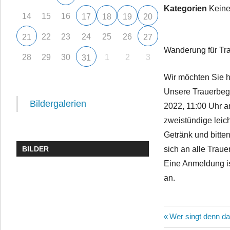
Kategorien
Keine
14
15
16
17
18
19
20
22
23
24
25
26
21
27
Wanderung für Tr
28
29
30
1
2
3
31
Wir möchten Sie h
Unsere Trauerbegle
Bildergalerien
2022, 11:00 Uhr a
zweistündige leic
Getränk und bitte
BILDER
sich an alle Trau
Eine Anmeldung is
an.
Beitragsn
Vorheriger
Wer singt denn da
Beitrag: