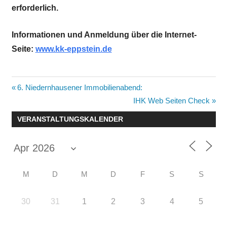
erforderlich.
Informationen und Anmeldung über die Internet-
Seite:
www.kk-eppstein.de
Beitragsnavigation
Vorheriger
6. Niedernhausener Immobilienabend:
Beitrag:
Nächster
IHK Web Seiten Check
Beitrag:
VERANSTALTUNGSKALENDER
M
D
M
D
F
S
S
30
31
1
2
3
4
5