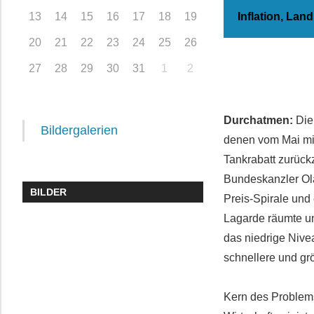
13
14
15
16
17
18
19
Inflation, Lan
20
21
22
23
24
25
26
27
28
29
30
31
1
2
Durchatmen:
Die 
Bildergalerien
denen vom Mai mit
Tankrabatt zurück
Bundeskanzler Ol
BILDER
Preis-Spirale und
Lagarde räumte un
das niedrige Nive
schnellere und gr
Kern des Problems