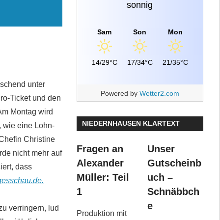
sonnig
Sam
Son
Mon
14/29°C
17/34°C
21/35°C
aschend unter
Powered by
Wetter2.com
ro-Ticket und den
Am Montag wird
NIEDERNHAUSEN KLARTEXT
 wie eine Lohn-
Chefin Christine
Fragen an
Unser
rde nicht mehr auf
Alexander
Gutscheinb
iert, dass
Müller: Teil
uch –
gesschau.de.
1
Schnäbbch
e
u verringern, lud
Produktion mit