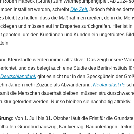
er Robert Habeck (Grüne) zum Wärmepumpengipfel. Ab 2024 soll
pen installiert werden, schreibt
Die Zeit.
Jedoch fehlt es derz
Es bleibt zu hoffen, dass die Maßnahmen greifen, denn die Me
cklegen und müssen auf ihr Erspartes zurückgreifen. Hier ist in
t geboten, um den Kundinnen und Kunden ein ungetrübtes Bild i
tteln.
und Kleinstädte werden immer attraktiver. Das zeigt unsere Wo
erichtet, und das belegt auch eine Studie des Berlin-Instituts f
t
Deutschlandfunk
gibt es nicht nur in den Speckgürteln der Gro
 zehn Jahren mehr Zuzüge als Abwanderung:
Neulandlust.de
sch
amit die Menschen dauerhaft bleiben, müssen strukturschwach
ruktur gefördert werden. Nur so bleiben sie nachhaltig attraktiv.
ärung:
Von 1. Juli bis 31. Oktober läuft die Frist für die Grunds
enthalten Grundbuchauszug, Kaufvertrag, Bauunterlagen, Teilu