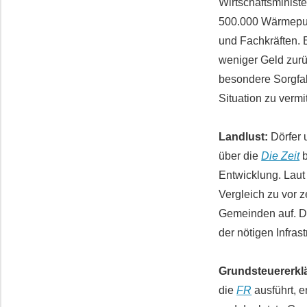
Wirtschaftsminist
500.000 Wärmepum
und Fachkräften. 
weniger Geld zurü
besondere Sorgfal
Situation zu vermi
Landlust:
Dörfer 
über die
Die Zeit
b
Entwicklung. Lau
Vergleich zu vor
Gemeinden auf. D
der nötigen Infrast
Grundsteuererkl
die
FR
ausführt, 