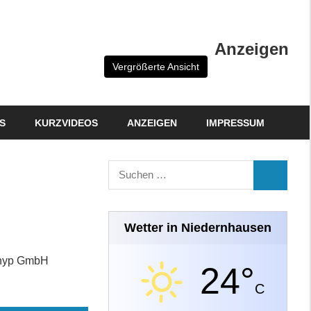
Anzeigen
Vergrößerte Ansicht
S
KURZVIDEOS
ANZEIGEN
IMPRESSUM
Suchen
SUCHEN
nach:
Wetter in Niedernhausen
rohyp GmbH
24°
C