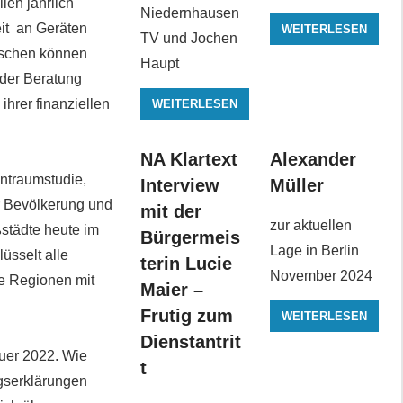
en jährlich
Niedernhausen
eit an Geräten
WEITERLESEN
TV und Jochen
nschen können
Haupt
 der Beratung
hrer finanziellen
WEITERLESEN
NA Klartext
Alexander
hntraumstudie,
Interview
Müller
ür Bevölkerung und
mit der
zur aktuellen
ßstädte heute im
Bürgermeis
Lage in Berlin
lüsselt alle
terin Lucie
November 2024
e Regionen mit
Maier –
Frutig zum
WEITERLESEN
Dienstantrit
teuer 2022. Wie
t
ngserklärungen