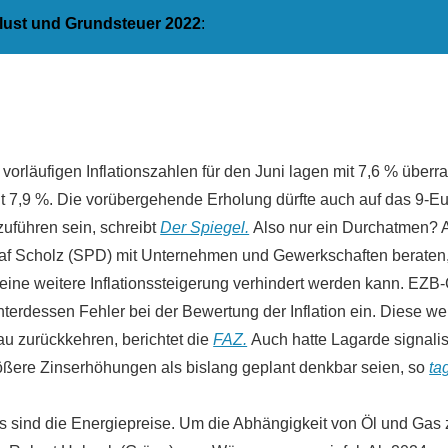
dlust und Grundsteuer 2022
:
vorläufigen Inflationszahlen für den Juni lagen mit 7,6 % überr
 7,9 %. Die vorübergehende Erholung dürfte auch auf das 9-Eu
zuführen sein, schreibt
Der Spiegel.
Also nur ein Durchatmen? 
af Scholz (SPD) mit Unternehmen und Gewerkschaften beraten,
 eine weitere Inflationssteigerung verhindert werden kann. EZB-
terdessen Fehler bei der Bewertung der Inflation ein. Diese we
au zurückkehren, berichtet die
FAZ.
Auch hatte Lagarde signalis
ößere Zinserhöhungen als bislang geplant denkbar seien, so
ta
 sind die Energiepreise. Um die Abhängigkeit von Öl und Gas z