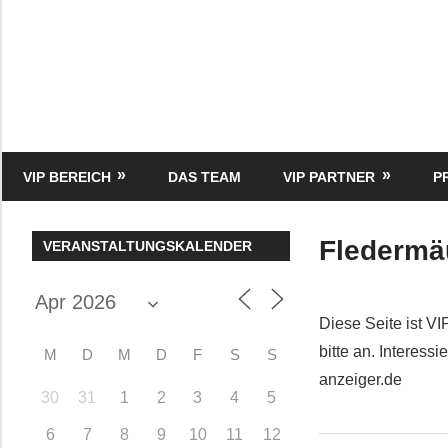
Zum
Inhalt
springen
HK
Verlag
–
kuckro
Media
VIP BEREICH
DAS TEAM
VIP PARTNER
P
Fledermä
VERANSTALTUNGSKALENDER
Diese Seite ist VI
bitte an. Interes
M
D
M
D
F
S
S
anzeiger.de
30
31
1
2
3
4
5
6
7
8
9
10
11
12