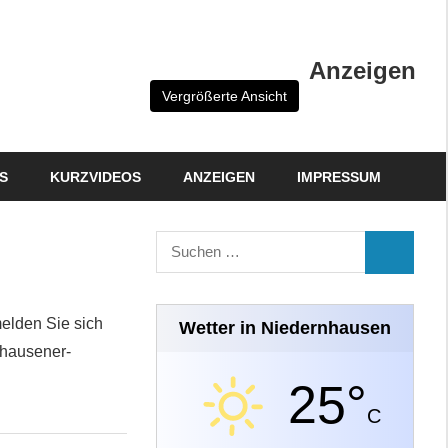
Anzeigen
Vergrößerte Ansicht
S
KURZVIDEOS
ANZEIGEN
IMPRESSUM
Suchen
SUCHEN
nach:
melden Sie sich
Wetter in Niedernhausen
nhausener-
25°
C