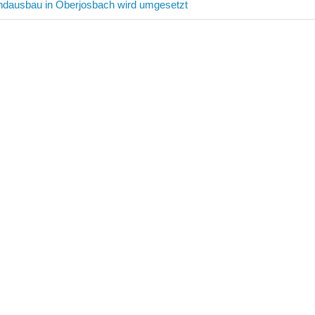
avigation
andausbau in Oberjosbach wird umgesetzt