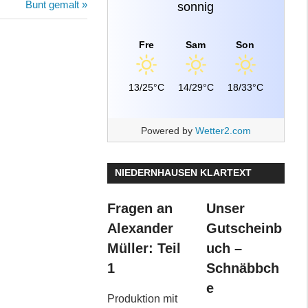
Nächster
Bunt gemalt
sonnig
Beitrag:
Fre
Sam
Son
13/25°C
14/29°C
18/33°C
Powered by
Wetter2.com
NIEDERNHAUSEN KLARTEXT
Fragen an
Unser
Alexander
Gutscheinb
Müller: Teil
uch –
1
Schnäbbch
e
Produktion mit