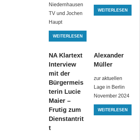
Niedernhausen
WEITERLESEN
TV und Jochen
Haupt
WEITERLESEN
NA Klartext
Alexander
Interview
Müller
mit der
zur aktuellen
Bürgermeis
Lage in Berlin
terin Lucie
November 2024
Maier –
Frutig zum
WEITERLESEN
Dienstantrit
t