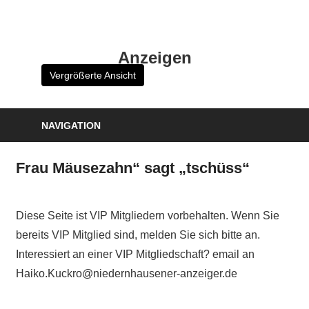
Zum
Inhalt
HK
springen
Anzeigen
Verlag
Vergrößerte Ansicht
–
kuckro
Media
NAVIGATION
Frau Mäusezahn“ sagt „tschüss“
Diese Seite ist VIP Mitgliedern vorbehalten. Wenn Sie
bereits VIP Mitglied sind, melden Sie sich bitte an.
Interessiert an einer VIP Mitgliedschaft? email an
Haiko.Kuckro@niedernhausener-anzeiger.de