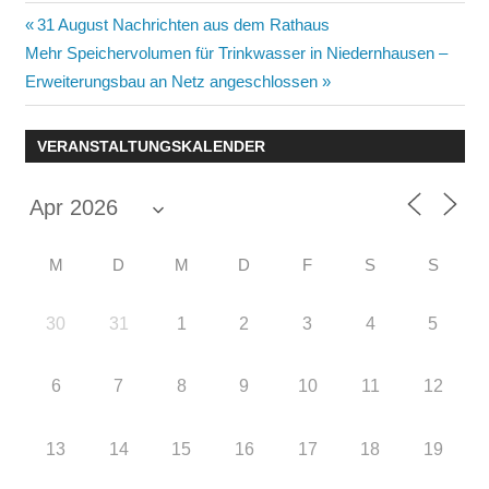
Beitragsnavigation
Vorheriger
31 August Nachrichten aus dem Rathaus
Nächster
Beitrag:
Mehr Speichervolumen für Trinkwasser in Niedernhausen –
Beitrag:
Erweiterungsbau an Netz angeschlossen
VERANSTALTUNGSKALENDER
M
D
M
D
F
S
S
30
31
1
2
3
4
5
6
7
8
9
10
11
12
13
14
15
16
17
18
19