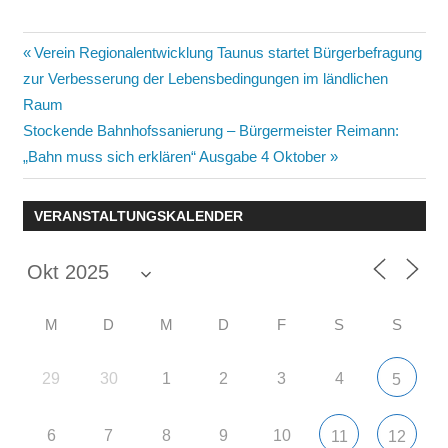
Beitragsnavigation
Vorheriger
Verein Regionalentwicklung Taunus startet Bürgerbefragung
Beitrag:
zur Verbesserung der Lebensbedingungen im ländlichen
Raum
Nächster
Stockende Bahnhofssanierung – Bürgermeister Reimann:
Beitrag:
„Bahn muss sich erklären“ Ausgabe 4 Oktober
VERANSTALTUNGSKALENDER
M
D
M
D
F
S
S
29
30
1
2
3
4
5
6
7
8
9
10
11
12