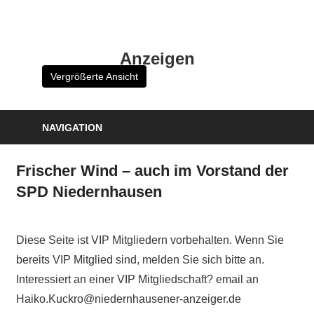
Zum
Inhalt
HK
springen
Anzeigen
Verlag
Vergrößerte Ansicht
–
kuckro
Media
NAVIGATION
Frischer Wind – auch im Vorstand der
SPD Niedernhausen
Diese Seite ist VIP Mitgliedern vorbehalten. Wenn Sie
bereits VIP Mitglied sind, melden Sie sich bitte an.
Interessiert an einer VIP Mitgliedschaft? email an
Haiko.Kuckro@niedernhausener-anzeiger.de