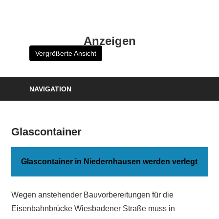
Zum
Inhalt
HK
springen
Anzeigen
Verlag
Vergrößerte Ansicht
–
kuckro
Media
NAVIGATION
Glascontainer
Glascontainer in Niedernhausen werden verlegt
Wegen anstehender Bauvorbereitungen für die
Eisenbahnbrücke Wiesbadener Straße muss in