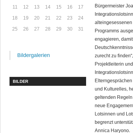
Bürgermeister Joa
11
12
13
14
15
16
17
Integrationslotsin
18
19
20
21
22
23
24
alteingesessenen
25
26
27
28
29
30
31
Programms ausgeb
engagieren, dami
Deutschkenntnisse
Bildergalerien
zurecht zu finden
Projektleiterin u
Integrationslotsin
Elterngesprächen 
BILDER
und Kulturelles, 
geltenden Regeln v
neue Engagement i
Lotsinnen und Lot
begrenzt unterstü
Annica Haryono.