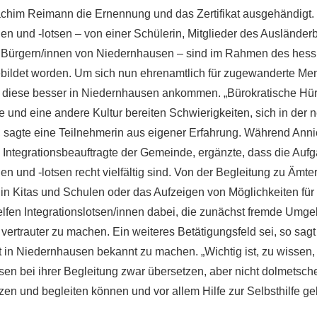
chim Reimann die Ernennung und das Zertifikat ausgehändigt.
nen und -lotsen – von einer Schülerin, Mitglieder des Ausländer
 Bürgern/innen von Niedernhausen – sind im Rahmen des hes
ildet worden. Um sich nun ehrenamtlich für zugewanderte Me
t diese besser in Niedernhausen ankommen. „Bürokratische Hür
 und eine andere Kultur bereiten Schwierigkeiten, sich in der
“, sagte eine Teilnehmerin aus eigener Erfahrung. Während Ann
nd Integrationsbeauftragte der Gemeinde, ergänzte, dass die Auf
nen und -lotsen recht vielfältig sind. Von der Begleitung zu Ämt
in Kitas und Schulen oder das Aufzeigen von Möglichkeiten für 
helfen Integrationslotsen/innen dabei, die zunächst fremde Umg
ertrauter zu machen. Ein weiteres Betätigungsfeld sei, so sagt 
n Niedernhausen bekannt zu machen. „Wichtig ist, zu wissen,
sen bei ihrer Begleitung zwar übersetzen, aber nicht dolmetsche
tzen und begleiten können und vor allem Hilfe zur Selbsthilfe g