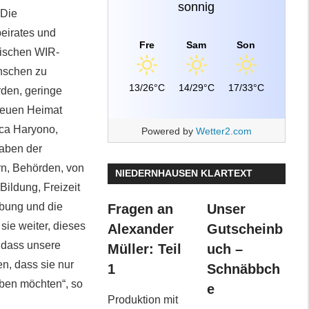
sonnig
 Die
beirates und
Fre
Sam
Son
sischen WIR-
nschen zu
13/26°C
14/29°C
17/33°C
den, geringe
 neuen Heimat
ica Haryono,
Powered by
Wetter2.com
gaben der
ern, Behörden, von
NIEDERNHAUSEN KLARTEXT
Bildung, Freizeit
ebung und die
Fragen an
Unser
sie weiter, dieses
Alexander
Gutscheinb
 dass unsere
Müller: Teil
uch –
n, dass sie nur
1
Schnäbbch
eben möchten“, so
e
Produktion mit