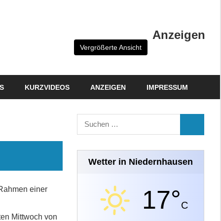
Anzeigen
Vergrößerte Ansicht
S
KURZVIDEOS
ANZEIGEN
IMPRESSUM
Suchen
SUCHEN
nach:
Wetter in Niedernhausen
 Rahmen einer
17°
C
ten Mittwoch von