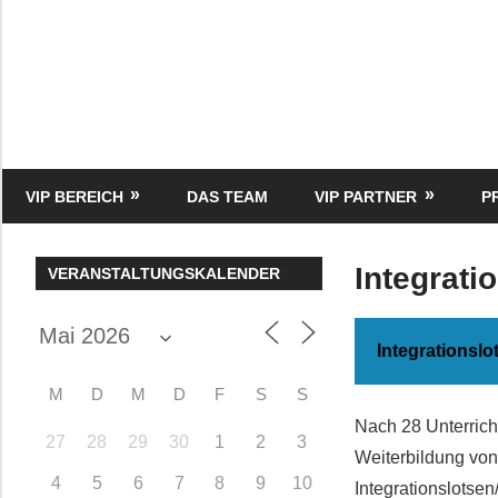
Zum
Inhalt
springen
HK
Verlag
–
kuckro
Media
VIP BEREICH
DAS TEAM
VIP PARTNER
P
Integrati
VERANSTALTUNGSKALENDER
Integrationsl
M
D
M
D
F
S
S
Nach 28 Unterric
27
28
29
30
1
2
3
Weiterbildung von
4
5
6
7
8
9
10
Integrationslotse