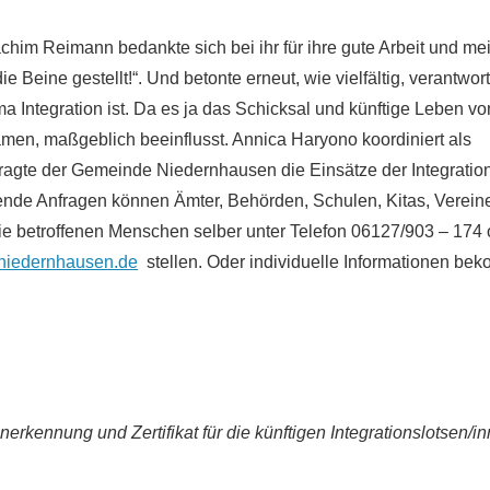
chim Reimann bedankte sich bei ihr für ihre gute Arbeit und mei
die Beine gestellt!“. Und betonte erneut, wie vielfältig, verantwo
 Integration ist. Da es ja das Schicksal und künftige Leben v
amen, maßgeblich beeinflusst. Annica Haryono koordiniert als
tragte der Gemeinde Niedernhausen die Einsätze der Integration
ende Anfragen können Ämter, Behörden, Schulen, Kitas, Verein
ie betroffenen Menschen selber unter Telefon 06127/903 – 174 
niedernhausen.de
stellen. Oder individuelle Informationen be
nerkennung und Zertifikat für die künftigen Integrationslotsen/i