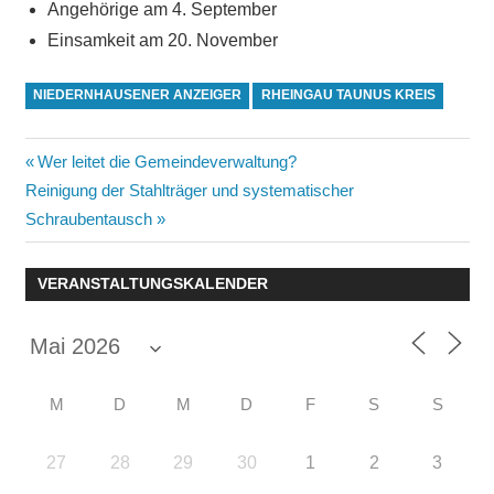
Angehörige am 4. September
Einsamkeit am 20. November
NIEDERNHAUSENER ANZEIGER
RHEINGAU TAUNUS KREIS
Beitragsnavigation
Vorheriger
Wer leitet die Gemeindeverwaltung?
Nächster
Beitrag:
Reinigung der Stahlträger und systematischer
Beitrag:
Schraubentausch
VERANSTALTUNGSKALENDER
M
D
M
D
F
S
S
27
28
29
30
1
2
3