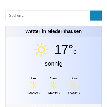
Suchen
SUCHE
nach:
Wetter in Niedernhausen
17°
C
sonnig
Fre
Sam
Son
13/26°C
14/29°C
17/33°C