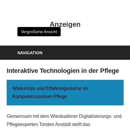
Zum
Inhalt
HK
springen
Anzeigen
Verlag
Vergrößerte Ansicht
–
kuckro
Media
NAVIGATION
Interaktive Technologien in der Pflege
Workshops und Erfahrungsräume im
Kompetenzzentrum Pflege
Gemeinsam mit dem Wiesbadener Digitalisierungs- und
Pflegeexperten Torsten Anstädt stellt das