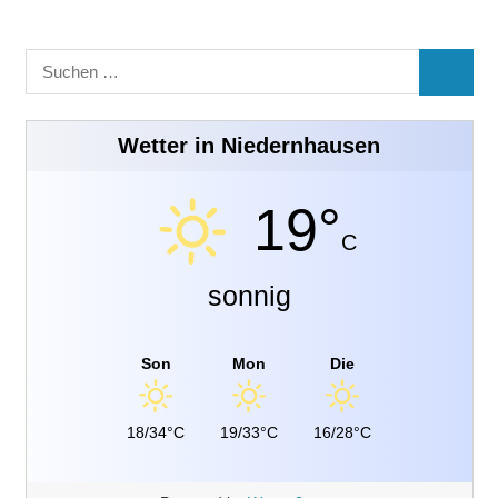
Suchen
SUCHE
nach:
Wetter in Niedernhausen
19°
C
sonnig
Son
Mon
Die
18/34°C
19/33°C
16/28°C