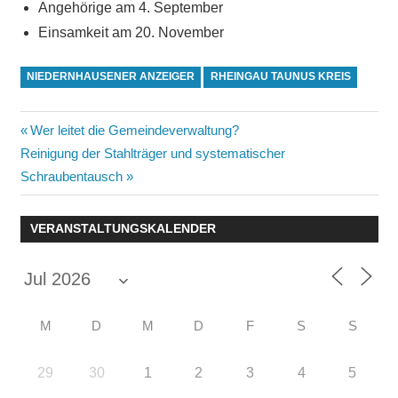
Angehörige am 4. September
Einsamkeit am 20. November
NIEDERNHAUSENER ANZEIGER
RHEINGAU TAUNUS KREIS
Beitragsnavigation
Vorheriger
Wer leitet die Gemeindeverwaltung?
Nächster
Beitrag:
Reinigung der Stahlträger und systematischer
Beitrag:
Schraubentausch
VERANSTALTUNGSKALENDER
M
D
M
D
F
S
S
29
30
1
2
3
4
5