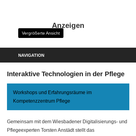
Zum
Inhalt
HK
springen
Anzeigen
Verlag
Vergrößerte Ansicht
–
kuckro
Media
NAVIGATION
Interaktive Technologien in der Pflege
Workshops und Erfahrungsräume im
Kompetenzzentrum Pflege
Gemeinsam mit dem Wiesbadener Digitalisierungs- und
Pflegeexperten Torsten Anstädt stellt das