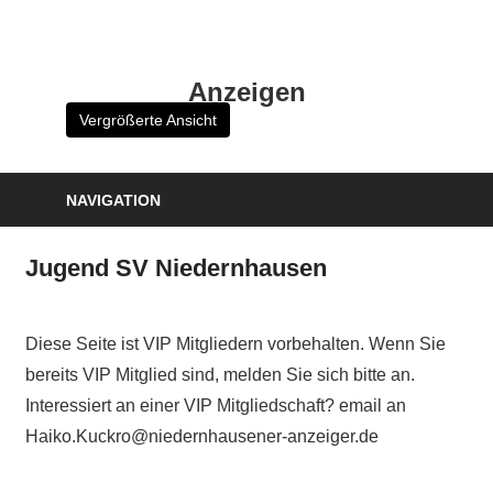
Zum
Inhalt
HK
springen
Anzeigen
Verlag
Vergrößerte Ansicht
–
kuckro
Media
NAVIGATION
Jugend SV Niedernhausen
Diese Seite ist VIP Mitgliedern vorbehalten. Wenn Sie
bereits VIP Mitglied sind, melden Sie sich bitte an.
Interessiert an einer VIP Mitgliedschaft? email an
Haiko.Kuckro@niedernhausener-anzeiger.de