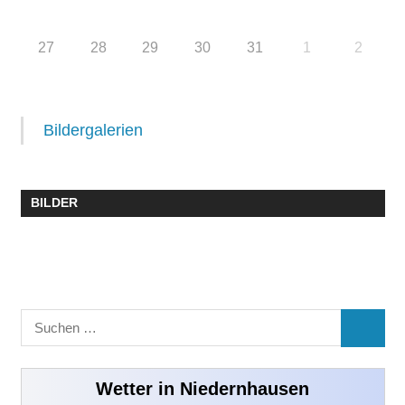
27
28
29
30
31
1
2
Bildergalerien
BILDER
Suchen
SUCHE
nach:
Wetter in Niedernhausen