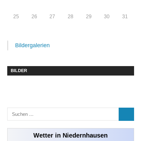
25
26
27
28
29
30
31
Bildergalerien
BILDER
Suchen
SUCHE
nach:
Wetter in Niedernhausen