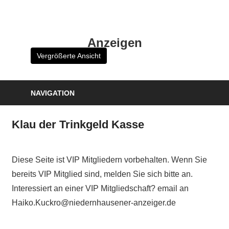
Zum
Inhalt
HK
springen
Anzeigen
Verlag
Vergrößerte Ansicht
–
kuckro
Media
NAVIGATION
Klau der Trinkgeld Kasse
Diese Seite ist VIP Mitgliedern vorbehalten. Wenn Sie
bereits VIP Mitglied sind, melden Sie sich bitte an.
Interessiert an einer VIP Mitgliedschaft? email an
Haiko.Kuckro@niedernhausener-anzeiger.de