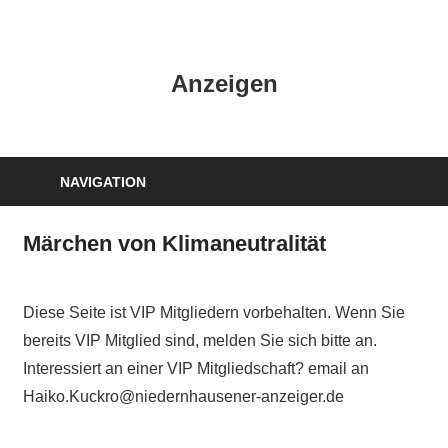
Zum
Inhalt
HK
springen
Anzeigen
Verlag
–
kuckro
Media
NAVIGATION
Märchen von Klimaneutralität
Diese Seite ist VIP Mitgliedern vorbehalten. Wenn Sie
bereits VIP Mitglied sind, melden Sie sich bitte an.
Interessiert an einer VIP Mitgliedschaft? email an
Haiko.Kuckro@niedernhausener-anzeiger.de