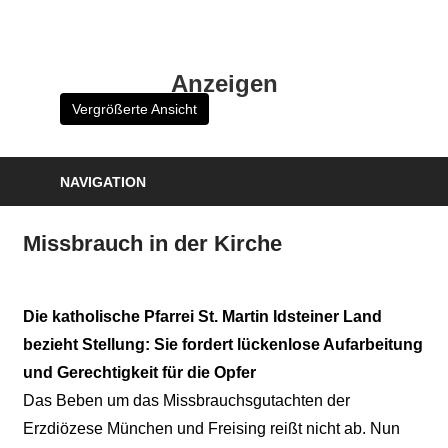
Zum
Inhalt
HK
springen
Anzeigen
Verlag
Vergrößerte Ansicht
–
kuckro
Media
NAVIGATION
Missbrauch in der Kirche
Die katholische Pfarrei St. Martin Idsteiner Land
bezieht Stellung: Sie fordert lückenlose Aufarbeitung
und Gerechtigkeit für die Opfer
Das Beben um das Missbrauchsgutachten der
Erzdiözese München und Freising reißt nicht ab. Nun